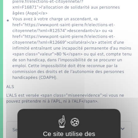
pierre.fr/elections-et-citoyennete/?
xml=F16871">l'allocation de solidarité aux personnes
âgées (Aspa)</a>
Vous avez à votre charge un ascendant, <a
href="https://www.pont-saint-pierre.fr/elections-et-
citoyennete/?xml=R12574">descendant</a> ou <a
href="https://www.pont-saint-pierre.fr/elections-et-
citoyennete/?xml=R12669">collatéral</a> atteint d'une
infirmité entraînant une incapacité permanente d'au moins
<span class="valeur">80 %</span> ou qui est, compte tenu
de son handicap, dans l'impossibilité de se procurer un
emploi. Cette impossibilité doit être reconnue par la
commission des droits et de l'autonomie des personnes
handicapées (CDAPH).
ALS
L'ALS est versée <span class="miseenevidence">si vous ne
pouvez prétendre ni à l'APL, ni à l'ALF</span>.
Services en ligne et formulaires
Ce site utilise des