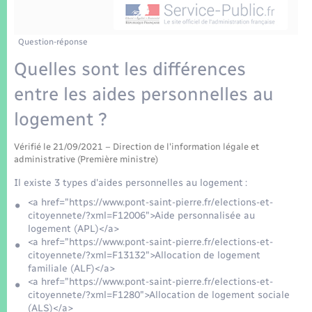
Enfants – Jeunes
Tourisme
Travaux - Autorisation d’occupation de l’espace
public
Transports scolaires
Mariage – PACS
Compétences
Etat-civil - Papiers - Citoyenneté
Question-réponse
Quelles sont les différences
Parrainage civil
Plan interactif
Logement - Urbanisme
entre les aides personnelles au
Recensement
Présentation de la commune
logement ?
Loisirs
Patrimoine – Histoire
Vérifié le 21/09/2021 – Direction de l'information légale et
Nouvel habitant
administrative (Première ministre)
Publications
Il existe 3 types d'aides personnelles au logement :
Numérique
<a href="https://www.pont-saint-pierre.fr/elections-et-
citoyennete/?xml=F12006">Aide personnalisée au
La Communauté de communes
logement (APL)</a>
Organisation d’événement
<a href="https://www.pont-saint-pierre.fr/elections-et-
citoyennete/?xml=F13132">Allocation de logement
familiale (ALF)</a>
Sécurité - Prévention
<a href="https://www.pont-saint-pierre.fr/elections-et-
citoyennete/?xml=F1280">Allocation de logement sociale
(ALS)</a>