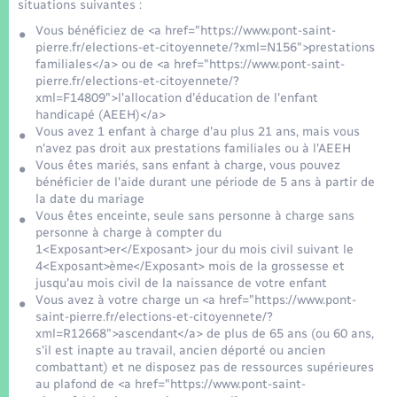
situations suivantes :
Vous bénéficiez de <a href="https://www.pont-saint-
pierre.fr/elections-et-citoyennete/?xml=N156">prestations
familiales</a> ou de <a href="https://www.pont-saint-
pierre.fr/elections-et-citoyennete/?
xml=F14809">l'allocation d'éducation de l'enfant
handicapé (AEEH)</a>
Vous avez 1 enfant à charge d'au plus 21 ans, mais vous
n'avez pas droit aux prestations familiales ou à l'AEEH
Vous êtes mariés, sans enfant à charge, vous pouvez
bénéficier de l'aide durant une période de 5 ans à partir de
la date du mariage
Vous êtes enceinte, seule sans personne à charge sans
personne à charge à compter du
1<Exposant>er</Exposant> jour du mois civil suivant le
4<Exposant>ème</Exposant> mois de la grossesse et
jusqu'au mois civil de la naissance de votre enfant
Vous avez à votre charge un <a href="https://www.pont-
saint-pierre.fr/elections-et-citoyennete/?
xml=R12668">ascendant</a> de plus de 65 ans (ou 60 ans,
s'il est inapte au travail, ancien déporté ou ancien
combattant) et ne disposez pas de ressources supérieures
au plafond de <a href="https://www.pont-saint-