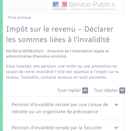
Enfants – Jeunes
Tourisme
Travaux - Autorisation d’occupation de l’espace
public
Transports scolaires
Mariage – PACS
Compétences
Etat-civil - Papiers - Citoyenneté
Fiche pratique
Impôt sur le revenu – Déclarer
Parrainage civil
Plan interactif
Logement - Urbanisme
les sommes liées à l'invalidité
Recensement
Présentation de la commune
Loisirs
Vérifié le 08/06/2023 – Direction de l'information légale et
administrative (Première ministre)
Patrimoine – Histoire
Vous touchez une pension, une rente ou une prestation en
Nouvel habitant
raison de votre invalidité ? Elle est soumise à l'impôt sur le
Publications
revenu. Toutefois, certains revenus en sont exonérés.
Numérique
Tout replier
Tout déplier
La Communauté de communes
Organisation d’événement
Pension d'invalidité versée par une caisse de
retraite ou un organisme de prévoyance
Sécurité - Prévention
Pension d'invalidité versée par la Sécurité