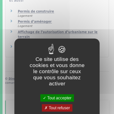
Et aussi
Permis de construire
Logement
Permis d'aménager
Logement
Affichage de l'autorisation d'urbanisme sur le
terrain
Logement
Taxe d'aménagement (TA)
Logement
Ce site utilise des
cookies et vous donne
le contrôle sur ceux
que vous souhaitez
©
Direction de l’information légale et administrative
activer
comarquage developpé par
baseo.io
Tout accepter
Tout refuser
Retrouvez aussi