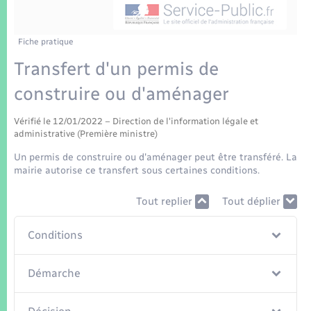
Enfants – Jeunes
Tourisme
Travaux - Autorisation d’occupation de l’espace
public
Transports scolaires
Mariage – PACS
Compétences
Etat-civil - Papiers - Citoyenneté
Fiche pratique
Transfert d'un permis de
Parrainage civil
Plan interactif
Logement - Urbanisme
construire ou d'aménager
Recensement
Présentation de la commune
Loisirs
Vérifié le 12/01/2022 – Direction de l'information légale et
administrative (Première ministre)
Patrimoine – Histoire
Un permis de construire ou d'aménager peut être transféré. La
Nouvel habitant
mairie autorise ce transfert sous certaines conditions.
Publications
Numérique
Tout replier
Tout déplier
La Communauté de communes
Organisation d’événement
Conditions
Démarche
Sécurité - Prévention