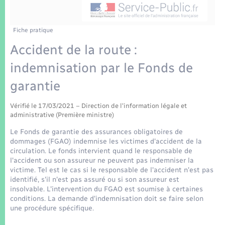
Enfants – Jeunes
Tourisme
Travaux - Autorisation d’occupation de l’espace
public
Transports scolaires
Mariage – PACS
Compétences
Etat-civil - Papiers - Citoyenneté
Fiche pratique
Accident de la route :
Parrainage civil
Plan interactif
Logement - Urbanisme
indemnisation par le Fonds de
Recensement
Présentation de la commune
garantie
Loisirs
Patrimoine – Histoire
Vérifié le 17/03/2021 – Direction de l'information légale et
Nouvel habitant
administrative (Première ministre)
Publications
Le Fonds de garantie des assurances obligatoires de
Numérique
dommages (FGAO) indemnise les victimes d'accident de la
circulation. Le fonds intervient quand le responsable de
La Communauté de communes
l'accident ou son assureur ne peuvent pas indemniser la
Organisation d’événement
victime. Tel est le cas si le responsable de l'accident n'est pas
identifié, s'il n'est pas assuré ou si son assureur est
insolvable. L'intervention du FGAO est soumise à certaines
Sécurité - Prévention
conditions. La demande d'indemnisation doit se faire selon
une procédure spécifique.