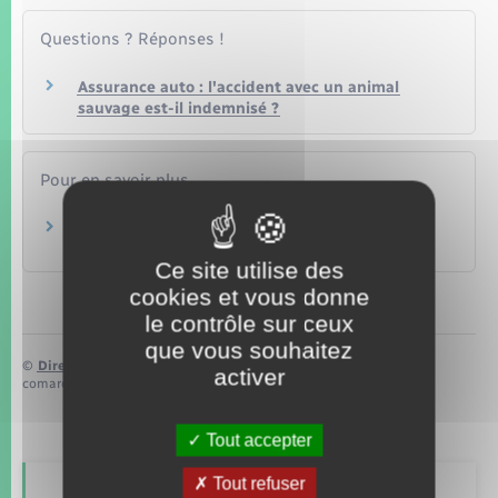
Questions ? Réponses !
Assurance auto : l'accident avec un animal
sauvage est-il indemnisé ?
Pour en savoir plus
Assurance automobile
Autorité de contrôle prudentiel et de résolution (ACPR)
Ce site utilise des
cookies et vous donne
le contrôle sur ceux
que vous souhaitez
©
Direction de l’information légale et administrative
activer
comarquage developpé par
baseo.io
Tout accepter
Tout refuser