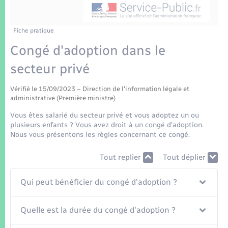
Enfants – Jeunes
Tourisme
Travaux - Autorisation d’occupation de l’espace
public
Transports scolaires
Mariage – PACS
Compétences
Etat-civil - Papiers - Citoyenneté
Fiche pratique
Congé d'adoption dans le
Parrainage civil
Plan interactif
Logement - Urbanisme
secteur privé
Recensement
Présentation de la commune
Loisirs
Vérifié le 15/09/2023 – Direction de l'information légale et
administrative (Première ministre)
Patrimoine – Histoire
Vous êtes salarié du secteur privé et vous adoptez un ou
Nouvel habitant
plusieurs enfants ? Vous avez droit à un congé d'adoption.
Publications
Nous vous présentons les règles concernant ce congé.
Numérique
Tout replier
Tout déplier
La Communauté de communes
Organisation d’événement
Qui peut bénéficier du congé d'adoption ?
Sécurité - Prévention
Quelle est la durée du congé d'adoption ?