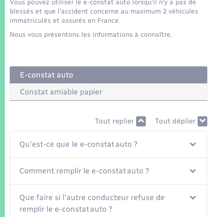
Seniors
Vous pouvez utiliser le e-constat auto lorsqu'il n'y a pas de
blessés et que l'accident concerne au maximum 2 véhicules
immatriculés et assurés en France.
Transports
Nous vous présentons les informations à connaître.
Voirie et espace public
E-constat auto
Constat amiable papier
Tout replier
Tout déplier
Qu'est-ce que le e-constat auto ?
Comment remplir le e-constat auto ?
Que faire si l'autre conducteur refuse de
remplir le e-constat auto ?