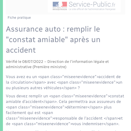
Enfants – Jeunes
Tourisme
Travaux - Autorisation d’occupation de l’espace
public
Transports scolaires
Mariage – PACS
Compétences
Etat-civil - Papiers - Citoyenneté
Fiche pratique
Assurance auto : remplir le
Parrainage civil
Plan interactif
Logement - Urbanisme
"constat amiable" après un
Recensement
Présentation de la commune
accident
Loisirs
Patrimoine – Histoire
Vérifié le 08/07/2022 – Direction de l'information légale et
Nouvel habitant
administrative (Première ministre)
Publications
Vous avez eu un <span class="miseenevidence">accident de
Numérique
la circulation</span> avec <span class="miseenevidence">un
ou plusieurs autres véhicules</span> ?
La Communauté de communes
Vous devez remplir un <span class="miseenevidence">constat
Organisation d’événement
amiable d'accident</span>. Cela permettra aux assureurs de
<span class="miseenevidence">déterminer</span> plus
facilement qui est <span
Sécurité - Prévention
class="miseenevidence">responsable de l'accident </span>et
de <span class="miseenevidence">vous indemniser</span>.