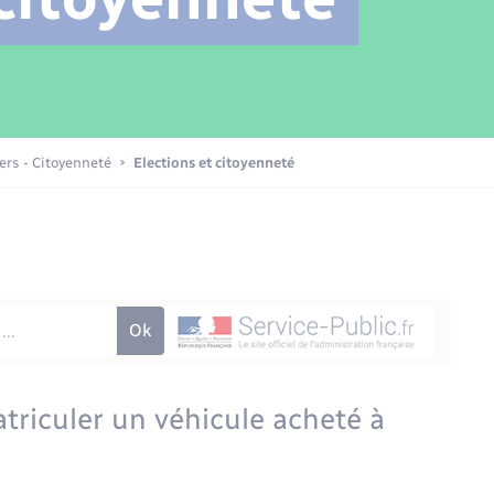
Transports scolaires
Mariage – PACS
Compétences
Etat-civil - Papiers -
Citoyenneté
Patrimoine – Histoire
iers - Citoyenneté
Elections et citoyenneté
Nouvel habitant
Sécurité - Prévention
Voirie et espace public
triculer un véhicule acheté à