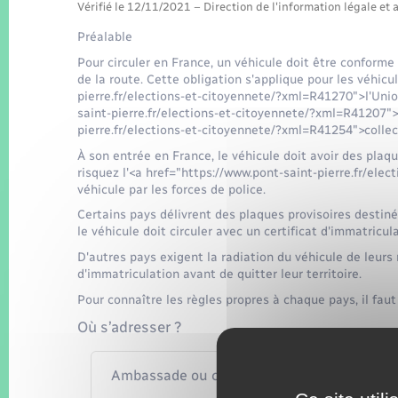
Vérifié le 12/11/2021 – Direction de l'information légale et 
Préalable
Pour circuler en France, un véhicule doit être conforme
de la route. Cette obligation s'applique pour les véhicu
pierre.fr/elections-et-citoyennete/?xml=R41270">l'Uni
saint-pierre.fr/elections-et-citoyennete/?xml=R41207"
pierre.fr/elections-et-citoyennete/?xml=R41254">collec
À son entrée en France, le véhicule doit avoir des plaqu
risquez l'<a href="https://www.pont-saint-pierre.fr/el
véhicule par les forces de police.
Certains pays délivrent des plaques provisoires destinée
le véhicule doit circuler avec un certificat d'immatricu
D'autres pays exigent la radiation du véhicule de leurs
d'immatriculation avant de quitter leur territoire.
Pour connaître les règles propres à chaque pays, il fau
Où s’adresser ?
Ambassade ou consulat étranger en Franc