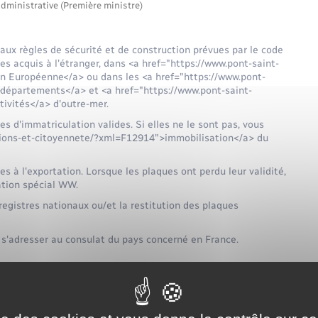
administrative (Première ministre)
 aux règles de sécurité et de construction prévues par le code
les acquis à l'étranger, dans <a href="https://www.pont-saint-
on Européenne</a> ou dans les <a href="https://www.pont-
>départements</a> et <a href="https://www.pont-saint-
tivités</a> d'outre-mer.
es d'immatriculation valides. Si elles ne le sont pas, vous
ections-et-citoyennete/?xml=F12914">immobilisation</a> du
s à l'exportation. Lorsque les plaques ont perdu leur validité,
lation spécial WW.
 registres nationaux ou/et la restitution des plaques
t s'adresser au consulat du pays concerné en France.
e