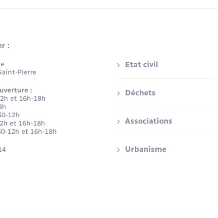
r :
ue
Etat civil
aint-Pierre
uverture :
Déchets
12h et 16h-18h
8h
30-12h
Associations
12h et 16h-18h
30-12h et 16h-18h
Urbanisme
14