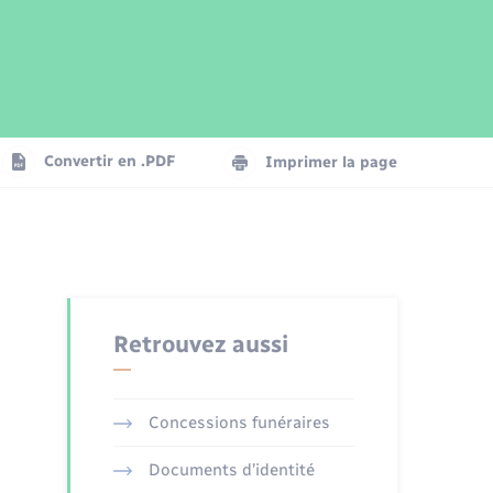
Parrainage civil
Plan interactif
Logement - Urbanisme
Publications
Convertir en .PDF
Imprimer la page
Numérique
Seniors
Retrouvez aussi
Concessions funéraires
Documents d’identité