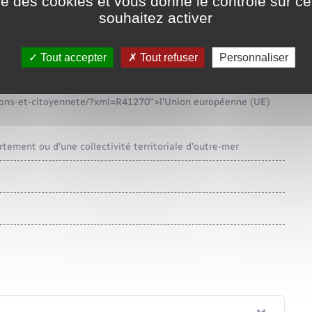
ise des cookies et vous donne le contrôle sur 
souhaitez activer
es de la douane et des impôts.
Tout accepter
Tout refuser
Personnaliser
véhicule, suivant que celui-ci provient d'un <a
itoyennete/?xml=R41207">département d'outre-mer</a>, d'une
-citoyennete/?xml=R41254">collectivité d'outre-mer</a>, d'un
ctions-et-citoyennete/?xml=R41270">l'Union européenne (UE)
ement ou d'une collectivité territoriale d'outre-mer