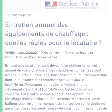
Enfants – Jeunes
Tourisme
Travaux - Autorisation d’occupation de l’espace
public
Transports scolaires
Mariage – PACS
Compétences
Etat-civil - Papiers - Citoyenneté
Question-réponse
Entretien annuel des
Parrainage civil
Plan interactif
Logement - Urbanisme
équipements de chauffage :
Recensement
Présentation de la commune
quelles règles pour le locataire ?
Loisirs
Patrimoine – Histoire
Vérifié le 02/12/2022 – Direction de l'information légale et
Nouvel habitant
administrative (Première ministre)
Publications
En tant que locataire, vous devez faire réaliser un entretien
Numérique
annuel de votre chaudière. Les chaudières concernées sont
les chaudières au fioul, gaz, bois, charbon ou multicombustible
La Communauté de communes
dont la puissance est comprise entre 4 et 400 <a
Organisation d’événement
href="https://www.pont-saint-pierre.fr/elections-et-
citoyennete/?xml=R51157">kW</a>. Cette obligation
concerne aussi votre pompe à chaleur et appareil de
Sécurité - Prévention
chauffage avec ventilation. En l'absence d'entretien, votre
bailleur peut retenir le montant de l'entretien sur le dépôt de
garantie. L'assureur peut refuser de vous indemniser en cas de