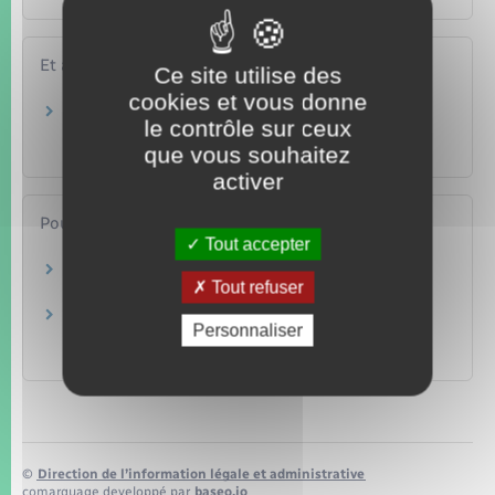
Et aussi
Ce site utilise des
cookies et vous donne
Détecteur de fumée (Daaf) : sécurité incendie
le contrôle sur ceux
dans le logement
que vous souhaitez
Logement
activer
Pour en savoir plus
Tout accepter
Guide d'entretien des chaudières
Tout refuser
Agence de la transition écologique (Ademe)
Guide de la maison (chaudière, fenêtre,
Personnaliser
travaux…)
Institut national de la consommation (INC)
©
Direction de l’information légale et administrative
comarquage developpé par
baseo.io