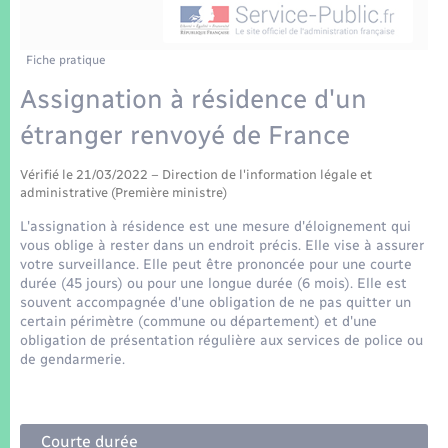
Enfants – Jeunes
Tourisme
Travaux - Autorisation d’occupation de l’espace
public
Transports scolaires
Mariage – PACS
Compétences
Etat-civil - Papiers - Citoyenneté
Fiche pratique
Assignation à résidence d'un
Parrainage civil
Plan interactif
Logement - Urbanisme
étranger renvoyé de France
Recensement
Présentation de la commune
Loisirs
Vérifié le 21/03/2022 – Direction de l'information légale et
administrative (Première ministre)
Patrimoine – Histoire
L'assignation à résidence est une mesure d'éloignement qui
Nouvel habitant
vous oblige à rester dans un endroit précis. Elle vise à assurer
Publications
votre surveillance. Elle peut être prononcée pour une courte
Numérique
durée (45 jours) ou pour une longue durée (6 mois). Elle est
souvent accompagnée d'une obligation de ne pas quitter un
La Communauté de communes
certain périmètre (commune ou département) et d'une
Organisation d’événement
obligation de présentation régulière aux services de police ou
de gendarmerie.
Sécurité - Prévention
Courte durée