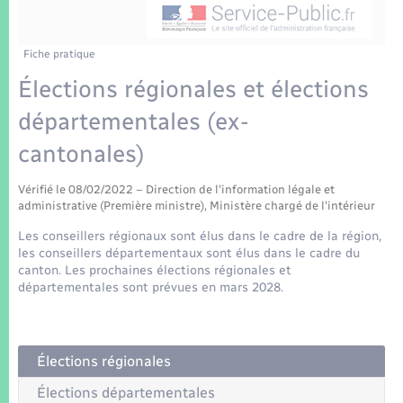
Enfants – Jeunes
Tourisme
Travaux - Autorisation d’occupation de l’espace
public
Transports scolaires
Mariage – PACS
Compétences
Etat-civil - Papiers - Citoyenneté
Fiche pratique
Élections régionales et élections
Parrainage civil
Plan interactif
Logement - Urbanisme
départementales (ex-
Recensement
Présentation de la commune
cantonales)
Loisirs
Patrimoine – Histoire
Vérifié le 08/02/2022 – Direction de l'information légale et
Nouvel habitant
administrative (Première ministre), Ministère chargé de l'intérieur
Publications
Les conseillers régionaux sont élus dans le cadre de la région,
Numérique
les conseillers départementaux sont élus dans le cadre du
canton. Les prochaines élections régionales et
La Communauté de communes
départementales sont prévues en mars 2028.
Organisation d’événement
Sécurité - Prévention
Élections régionales
Élections départementales