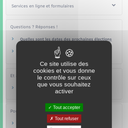
Services en ligne et formulaires
Questions ? Réponses !
Quelles sont les dates des prochaines élections
?
Peut-on s'inscrire sur la liste électorale d'une
mairie et voter la même année ?
Ce site utilise des
cookies et vous donne
Et aussi
le contrôle sur ceux
que vous souhaitez
Vote par procuration
activer
Papiers – Citoyenneté – Élections
Tout accepter
Pour en savoir plus
Tout refuser
Résultats des élections