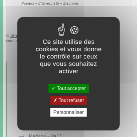
Papiers – Citoyenneté – Élections
©
Direction de l’information légale et administrative
Ce site utilise des
comarquage developpé par
baseo.io
cookies et vous donne
le contrôle sur ceux
que vous souhaitez
activer
Retrouvez aussi
Tout accepter
Concessions funéraires
Tout refuser
Documents d’identité
Personnaliser
Etat civil
Mariage – PACS