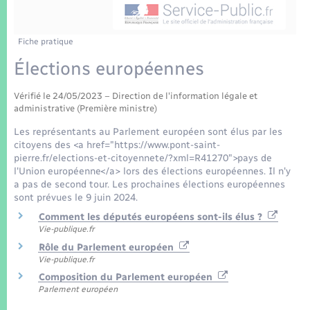
Enfants – Jeunes
Tourisme
Travaux - Autorisation d’occupation de l’espace
public
Transports scolaires
Mariage – PACS
Compétences
Etat-civil - Papiers - Citoyenneté
Fiche pratique
Élections européennes
Parrainage civil
Plan interactif
Logement - Urbanisme
Vérifié le 24/05/2023 – Direction de l'information légale et
Recensement
Présentation de la commune
administrative (Première ministre)
Loisirs
Les représentants au Parlement européen sont élus par les
Patrimoine – Histoire
citoyens des <a href="https://www.pont-saint-
Nouvel habitant
pierre.fr/elections-et-citoyennete/?xml=R41270">pays de
l'Union européenne</a> lors des élections européennes. Il n'y
Publications
a pas de second tour. Les prochaines élections européennes
Numérique
sont prévues le 9 juin 2024.
La Communauté de communes
Comment les députés européens sont-ils élus ?
Vie-publique.fr
Organisation d’événement
Rôle du Parlement européen
Vie-publique.fr
Sécurité - Prévention
Composition du Parlement européen
Parlement européen