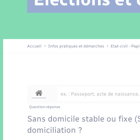
Location de 2 roues
Arrêtés municipaux
Etat civil
Conseil municipal
Petite enfance
Tourisme
Travaux - Autorisation d’occupation
Enfants – Jeunes
de l’espace public
Recensement
Présentation de la commune
Accueil
Infos pratiques et démarches
Etat-civil - Pap
Loisirs
La Communauté de communes
Organisation d’événement
Transports
Question-réponse
Sans domicile stable ou fixe 
domiciliation ?