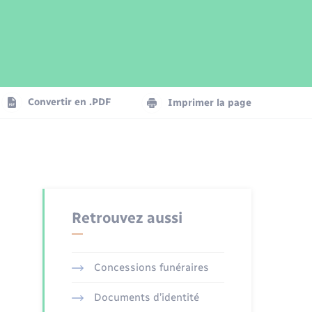
Parrainage civil
Plan interactif
Logement - Urbanisme
Publications
Convertir en .PDF
Imprimer la page
Numérique
Seniors
Retrouvez aussi
Concessions funéraires
Documents d’identité