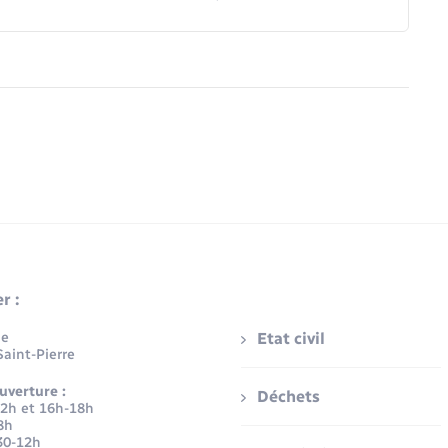
r :
ue
Etat civil
aint-Pierre
uverture :
Déchets
12h et 16h-18h
8h
30-12h