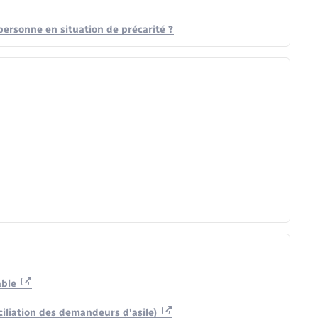
ersonne en situation de précarité ?
able
ciliation des demandeurs d'asile)