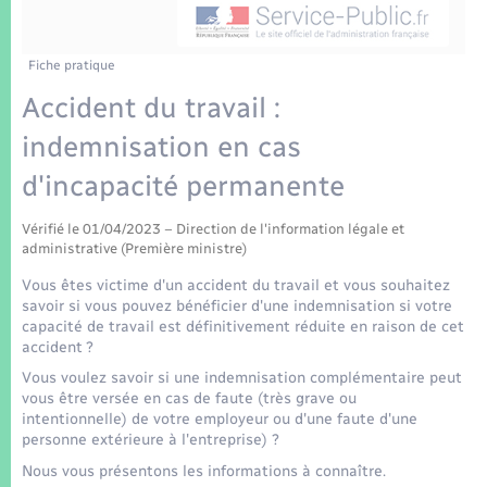
Enfants – Jeunes
Tourisme
Travaux - Autorisation d’occupation de l’espace
public
Transports scolaires
Mariage – PACS
Compétences
Etat-civil - Papiers - Citoyenneté
Fiche pratique
Accident du travail :
Parrainage civil
Plan interactif
Logement - Urbanisme
indemnisation en cas
Recensement
Présentation de la commune
d'incapacité permanente
Loisirs
Patrimoine – Histoire
Vérifié le 01/04/2023 – Direction de l'information légale et
Nouvel habitant
administrative (Première ministre)
Publications
Vous êtes victime d'un accident du travail et vous souhaitez
Numérique
savoir si vous pouvez bénéficier d'une indemnisation si votre
capacité de travail est définitivement réduite en raison de cet
La Communauté de communes
accident ?
Organisation d’événement
Vous voulez savoir si une indemnisation complémentaire peut
vous être versée en cas de faute (très grave ou
intentionnelle) de votre employeur ou d'une faute d'une
Sécurité - Prévention
personne extérieure à l'entreprise) ?
Nous vous présentons les informations à connaître.