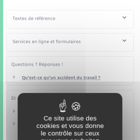
Textes de référence
Services en ligne et formulaires
Questions ? Réponses !
Qu'est-ce qu'un accident du travail ?
Et aussi
Accident du travail : démarches à effectuer
Ce site utilise des
Travail – Formation
Accident du travail : indemnités journalières
cookies et vous donne
pendant l'arrêt de travail
le contrôle sur ceux
Travail – Formation