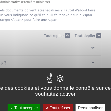
administrative (Première ministre)
els documents doivent être légalisés ? Faut-il d'abord faire
vous indiquons ce qu'il ce qu'il faut savoir sur la <span
ranger</span> pour faire une <span
Tout replier
Tout déplier
s ?
'être légalisé ?
ise des cookies et vous donne le contrôle sur 
tion ?
souhaitez activer
ument ?
Tout accepter
Tout refuser
Personnaliser