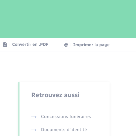
Parrainage civil
Plan interactif
Logement - Urbanisme
Publications
Convertir en .PDF
Imprimer la page
Numérique
Seniors
Retrouvez aussi
Concessions funéraires
Documents d’identité