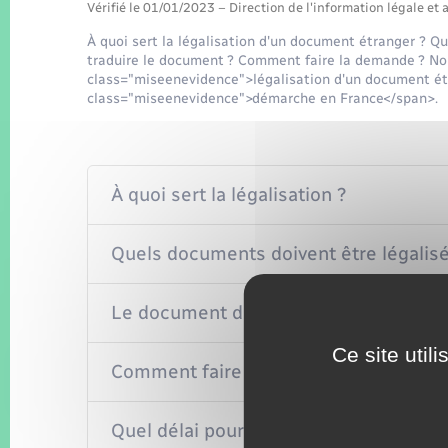
Vérifié le 01/01/2023 – Direction de l'information légale et 
À quoi sert la légalisation d'un document étranger ? Qu
traduire le document ? Comment faire la demande ? Nous 
class="miseenevidence">légalisation d'un document ét
class="miseenevidence">démarche en France</span>.
À quoi sert la légalisation ?
Quels documents doivent être légalisé
Le document doit-il être traduit avant d
Ce site util
Comment faire la demande de légalisa
Quel délai pour faire légaliser un doc