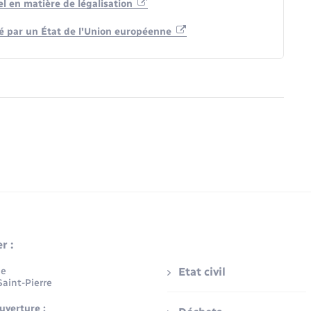
el en matière de légalisation
é par un État de l'Union européenne
r :
ue
Etat civil
aint-Pierre
uverture :