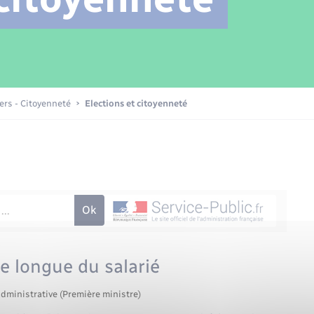
Transports scolaires
Mariage – PACS
Compétences
Etat-civil - Papiers -
Citoyenneté
Patrimoine – Histoire
iers - Citoyenneté
Elections et citoyenneté
Nouvel habitant
Sécurité - Prévention
Voirie et espace public
re longue du salarié
administrative (Première ministre)