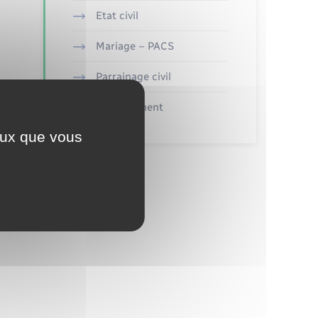
Etat civil
Mariage – PACS
Parrainage civil
Recensement
 ?
ceux que vous