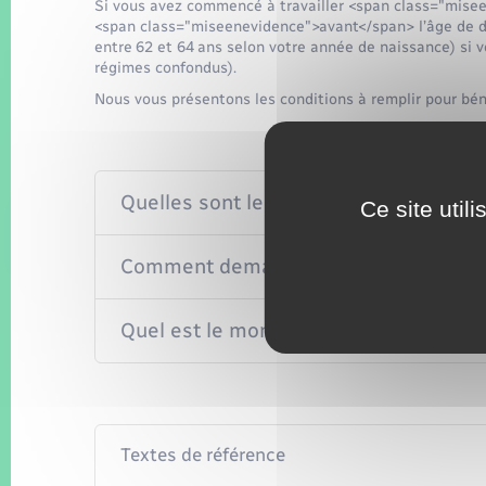
Si vous avez commencé à travailler <span class="misee
<span class="miseenevidence">avant</span> l’âge de 
entre 62 et 64 ans selon votre année de naissance) si v
régimes confondus).
Nous vous présentons les conditions à remplir pour béné
Quelles sont les conditions à remplir p
Ce site util
Comment demander votre retraite antic
Quel est le montant de votre pension d
Textes de référence