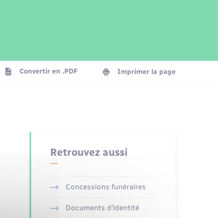
Parrainage civil
Plan interactif
Logement - Urbanisme
Publications
Convertir en .PDF
Imprimer la page
Numérique
Seniors
Retrouvez aussi
Concessions funéraires
Documents d’identité