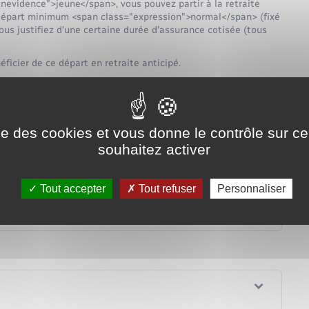
nevidence">jeune</span>, vous pouvez partir à la retraite
départ minimum <span class="expression">normal</span> (fixé
ous justifiez d’une certaine durée d’assurance cotisée (tous
ficier de ce départ en retraite anticipé.
Tout replier
Tout déplier
our partir en retraite anticipée pour carrière longue
ise des cookies et vous donne le contrôle sur 
souhaitez activer
ipée pour carrière longue ?
Tout accepter
Tout refuser
Personnaliser
e retraite ?