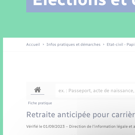
Location de 2 roues
Arrêtés municipaux
Etat civil
Conseil municipal
Petite enfance
Tourisme
Travaux - Autorisation d’occupation
Enfants – Jeunes
de l’espace public
Recensement
Présentation de la commune
Accueil
Infos pratiques et démarches
Etat-civil - Pap
Loisirs
La Communauté de communes
Organisation d’événement
Transports
Fiche pratique
Retraite anticipée pour carriè
Vérifié le 01/09/2023 – Direction de l'information légale et 