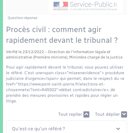
Enfants – Jeunes
Tourisme
Travaux - Autorisation d’occupation de l’espace
public
Transports scolaires
Mariage – PACS
Compétences
Etat-civil - Papiers - Citoyenneté
Question-réponse
Procès civil : comment agir
Parrainage civil
Plan interactif
Logement - Urbanisme
rapidement devant le tribunal ?
Recensement
Présentation de la commune
Loisirs
Vérifié le 23/12/2022 – Direction de l'information légale et
administrative (Première ministre), Ministère chargé de la justice
Patrimoine – Histoire
Pour agir rapidement devant le tribunal, vous pouvez utiliser
Nouvel habitant
le référé. C'est une<span class="miseenevidence"> procédure
Publications
judiciaire d'urgence</span> qui permet, dans le respect du <a
Numérique
href="https://www.pont-saint-pierre.fr/elections-et-
citoyennete/?xml=R45502">débat contradictoire</a>, de
La Communauté de communes
prendre des mesures provisoires et rapides pour régler un
Organisation d’événement
litige.
Tout replier
Tout déplier
Sécurité - Prévention
Qu'est-ce qu'un référé ?