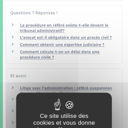
Questions ? Réponses !
La procédure en référé existe-t-elle devant le
tribunal administratif?
L'avocat est-il obligatoire dans un procès civil ?
Comment obtenir une expertise judiciaire ?
Comment calcule-t-on un délai dans une
procédure civile ?
Et aussi
Litige avec l'administration : référé-suspension
Papiers – Citoyenneté – Élections
Référé conservatoire
Papiers – Citoyenneté – Élections
Litige avec l'administration : référé provision
Ce site utilise des
Papiers – Citoyenneté – Élections
cookies et vous donne
Litige avec l'administration : référé liberté
Papiers – Citoyenneté – Élections