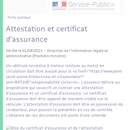
Enfants – Jeunes
Tourisme
Travaux - Autorisation d’occupation de l’espace
public
Transports scolaires
Mariage – PACS
Compétences
Etat-civil - Papiers - Citoyenneté
Fiche pratique
Attestation et certificat
Parrainage civil
Plan interactif
Logement - Urbanisme
d'assurance
Recensement
Présentation de la commune
Loisirs
Vérifié le 01/04/2021 – Direction de l'information légale et
administrative (Première ministre)
Patrimoine – Histoire
Un véhicule terrestre à moteur (voiture ou moto) en
Nouvel habitant
circulation doit être assuré pour la <a href="https://www.pont-
Publications
saint-pierre.fr/elections-et-citoyennete/?
Numérique
xml=R47105">responsabilité civile</a>. L'assureur délivre au
propriétaire qui souscrit un contrat une attestation
La Communauté de communes
d'assurance et un certificat d'assurance. Le certificat
Organisation d’événement
d'assurance doit être apposé de manière visible sur le
véhicule. L'attestation d'assurance doit être en possession du
conducteur, pour pouvoir la présenter en cas de contrôle.
Sécurité - Prévention
L'absence de ces documents est punie d'une amende.