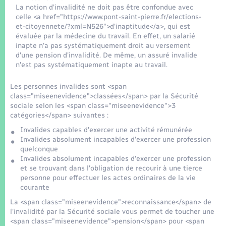
Seniors
La notion d'invalidité ne doit pas être confondue avec
celle <a href="https://www.pont-saint-pierre.fr/elections-
et-citoyennete/?xml=N526">d'inaptitude</a>, qui est
Transports
évaluée par la médecine du travail. En effet, un salarié
inapte n'a pas systématiquement droit au versement
d'une pension d'invalidité. De même, un assuré invalide
Voirie et espace public
n'est pas systématiquement inapte au travail.
Les personnes invalides sont <span
class="miseenevidence">classées</span> par la Sécurité
sociale selon les <span class="miseenevidence">3
catégories</span> suivantes :
Invalides capables d'exercer une activité rémunérée
Invalides absolument incapables d'exercer une profession
quelconque
Invalides absolument incapables d'exercer une profession
et se trouvant dans l'obligation de recourir à une tierce
personne pour effectuer les actes ordinaires de la vie
courante
La <span class="miseenevidence">reconnaissance</span> de
l'invalidité par la Sécurité sociale vous permet de toucher une
<span class="miseenevidence">pension</span> pour <span