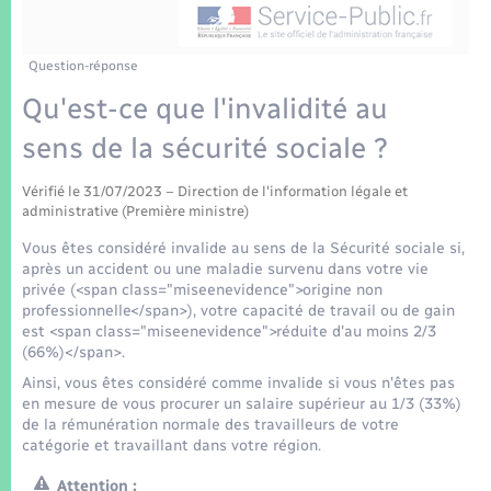
Enfants – Jeunes
Tourisme
Travaux - Autorisation d’occupation de l’espace
public
Transports scolaires
Mariage – PACS
Compétences
Etat-civil - Papiers - Citoyenneté
Question-réponse
Qu'est-ce que l'invalidité au
Parrainage civil
Plan interactif
Logement - Urbanisme
sens de la sécurité sociale ?
Recensement
Présentation de la commune
Loisirs
Vérifié le 31/07/2023 – Direction de l'information légale et
administrative (Première ministre)
Patrimoine – Histoire
Vous êtes considéré invalide au sens de la Sécurité sociale si,
Nouvel habitant
après un accident ou une maladie survenu dans votre vie
Publications
privée (<span class="miseenevidence">origine non
Numérique
professionnelle</span>), votre capacité de travail ou de gain
est <span class="miseenevidence">réduite d'au moins 2/3
La Communauté de communes
(66%)</span>.
Organisation d’événement
Ainsi, vous êtes considéré comme invalide si vous n'êtes pas
en mesure de vous procurer un salaire supérieur au 1/3 (33%)
de la rémunération normale des travailleurs de votre
Sécurité - Prévention
catégorie et travaillant dans votre région.
Attention :