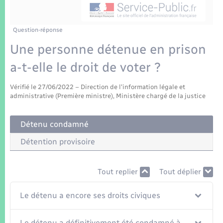
Enfants – Jeunes
Tourisme
Travaux - Autorisation d’occupation de l’espace
public
Transports scolaires
Mariage – PACS
Compétences
Etat-civil - Papiers - Citoyenneté
Question-réponse
Une personne détenue en prison
Parrainage civil
Plan interactif
Logement - Urbanisme
a-t-elle le droit de voter ?
Recensement
Présentation de la commune
Loisirs
Vérifié le 27/06/2022 – Direction de l'information légale et
administrative (Première ministre), Ministère chargé de la justice
Patrimoine – Histoire
Nouvel habitant
Détenu condamné
Publications
Numérique
Détention provisoire
La Communauté de communes
Organisation d’événement
Tout replier
Tout déplier
Le détenu a encore ses droits civiques
Sécurité - Prévention
Le détenu a définitivement été condamné à