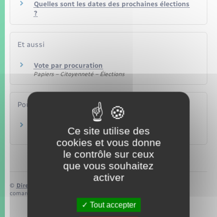
Quelles sont les dates des prochaines élections
?
Et aussi
Vote par procuration
Papiers – Citoyenneté – Élections
Pour en savoir plus
Guide du détenu arrivant
Ce site utilise des
Ministère chargé de la justice
cookies et vous donne
le contrôle sur ceux
que vous souhaitez
activer
©
Direction de l’information légale et administrative
comarquage developpé par
baseo.io
Tout accepter