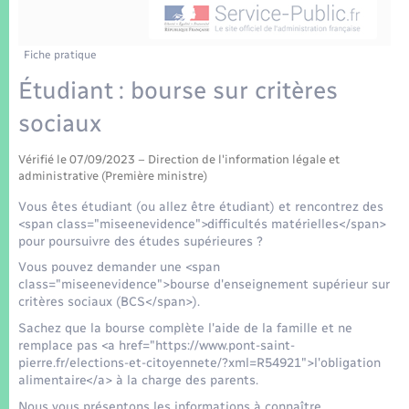
Enfants – Jeunes
Tourisme
Travaux - Autorisation d’occupation de l’espace
public
Transports scolaires
Mariage – PACS
Compétences
Etat-civil - Papiers - Citoyenneté
Fiche pratique
Étudiant : bourse sur critères
Parrainage civil
Plan interactif
Logement - Urbanisme
sociaux
Recensement
Présentation de la commune
Loisirs
Vérifié le 07/09/2023 – Direction de l'information légale et
administrative (Première ministre)
Patrimoine – Histoire
Vous êtes étudiant (ou allez être étudiant) et rencontrez des
Nouvel habitant
<span class="miseenevidence">difficultés matérielles</span>
Publications
pour poursuivre des études supérieures ?
Numérique
Vous pouvez demander une <span
class="miseenevidence">bourse d'enseignement supérieur sur
La Communauté de communes
critères sociaux (BCS</span>).
Organisation d’événement
Sachez que la bourse complète l'aide de la famille et ne
remplace pas <a href="https://www.pont-saint-
Sécurité - Prévention
pierre.fr/elections-et-citoyennete/?xml=R54921">l'obligation
alimentaire</a> à la charge des parents.
Nous vous présentons les informations à connaître.