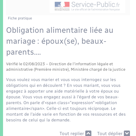
Enfants – Jeunes
Tourisme
Travaux - Autorisation d’occupation de l’espace
public
Transports scolaires
Mariage – PACS
Compétences
Etat-civil - Papiers - Citoyenneté
Fiche pratique
Obligation alimentaire liée au
Parrainage civil
Plan interactif
Logement - Urbanisme
mariage : époux(se), beaux-
Recensement
Présentation de la commune
parents….
Loisirs
Patrimoine – Histoire
Vérifié le 02/08/2023 – Direction de l'information légale et
Nouvel habitant
administrative (Première ministre), Ministère chargé de la justice
Publications
Vous voulez vous marier et vous vous interrogez sur les
Numérique
obligations qui en découlent ? En vous mariant, vous vous
engagez à apporter une aide matérielle à votre époux ou
La Communauté de communes
épouse. Vous vous engagez aussi à l'égard de vos beaux-
Organisation d’événement
parents. On parle d'<span class="expression">obligation
alimentaire</span>. Celle-ci est toujours réciproque. Le
montant de l'aide varie en fonction de vos ressources et des
Sécurité - Prévention
besoins de celui qui la demande.
Tout replier
Tout déplier