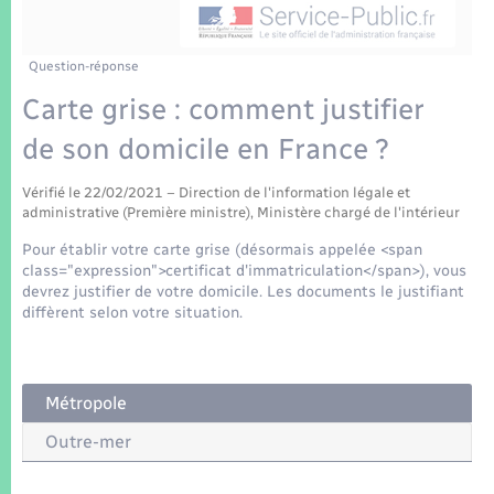
Enfants – Jeunes
Tourisme
Travaux - Autorisation d’occupation de l’espace
public
Transports scolaires
Mariage – PACS
Compétences
Etat-civil - Papiers - Citoyenneté
Question-réponse
Carte grise : comment justifier
Parrainage civil
Plan interactif
Logement - Urbanisme
de son domicile en France ?
Recensement
Présentation de la commune
Loisirs
Vérifié le 22/02/2021 – Direction de l'information légale et
administrative (Première ministre), Ministère chargé de l'intérieur
Patrimoine – Histoire
Pour établir votre carte grise (désormais appelée <span
Nouvel habitant
class="expression">certificat d'immatriculation</span>), vous
Publications
devrez justifier de votre domicile. Les documents le justifiant
Numérique
diffèrent selon votre situation.
La Communauté de communes
Organisation d’événement
Métropole
Sécurité - Prévention
Outre-mer