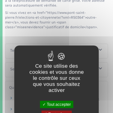
à la téléprocédure de demande de carte grise. Votre adresse
sera automatiquement vérifiée.
Si vous vivez en <a href="https://www.pont-saint-
pierre.fr/elections-et-citoyennete/?xml=R50364">outre-
mer</a>, vous devez fournir un <span
class="miseenevidence">justificatif de domicile</span>.
Textes de référence
Ce site utilise des
Services en ligne et formulaires
cookies et vous donne
le contrôle sur ceux
que vous souhaitez
Questions ? Réponses !
activer
Carte grise : avec quels documents prouver son
identité ?
Tout accepter
Peut-on choisir son adresse sur la carte grise ?