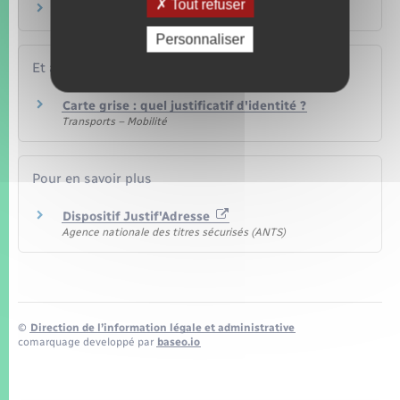
Tout refuser
Comment obtenir un extrait K ou Kbis ?
Personnaliser
Et aussi
Carte grise : quel justificatif d'identité ?
Transports – Mobilité
Pour en savoir plus
Dispositif Justif'Adresse
Agence nationale des titres sécurisés (ANTS)
©
Direction de l’information légale et administrative
comarquage developpé par
baseo.io