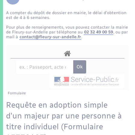
Enfants – Jeunes
Tourisme
Travaux - Autorisation d’occupation de l’espace
public
A compter du dépôt de dossier en mairie, le délai d’obtention
Transports scolaires
Mariage – PACS
Compétences
Etat-civil - Papiers - Citoyenneté
est de 4 à 6 semaines.
Pour plus de renseignements, vous pouvez contacter la mairie
Parrainage civil
Plan interactif
de Fleury-sur-Andelle par téléphone au
02 32 49 00 59
, ou par
Logement - Urbanisme
mail à
contact@fleury-sur-andelle.fr
.
Recensement
Présentation de la commune
Loisirs
Patrimoine – Histoire
Nouvel habitant
Publications
Numérique
Formulaire
La Communauté de communes
Organisation d’événement
Requête en adoption simple
d'un majeur par une personne à
Sécurité - Prévention
titre individuel (Formulaire