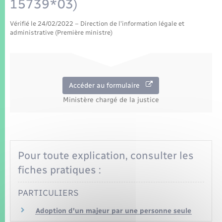
15739*03)
Seniors
Vérifié le 24/02/2022 – Direction de l'information légale et
Transports
administrative (Première ministre)
Voirie et espace public
Accéder au formulaire
Ministère chargé de la justice
Pour toute explication, consulter les
fiches pratiques :
PARTICULIERS
Adoption d'un majeur par une personne seule