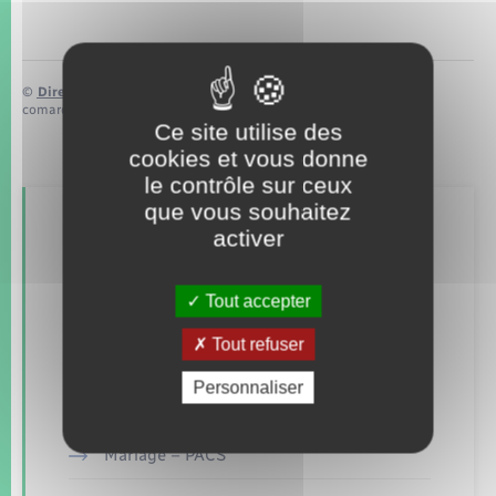
©
Direction de l’information légale et administrative
comarquage developpé par
baseo.io
Ce site utilise des
cookies et vous donne
le contrôle sur ceux
que vous souhaitez
Retrouvez aussi
activer
Tout accepter
Concessions funéraires
Tout refuser
Elections et citoyenneté
Personnaliser
Etat civil
Mariage – PACS