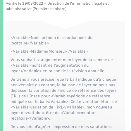
Seniors
Vérifié le 19/08/2022 – Direction de l'information légale et
administrative (Première ministre)
Transports
Voirie et espace public
<Variable>Nom, prénom et coordonnées du
locataire</Variable>
<Variable>Madame/Monsieur</Variable>
Vous souhaitez augmenter mon loyer de la somme de
<Variable>montant de l'augmentation du
loyer</Variable> en raison de la révision annuelle.
Je tiens à vous préciser que le bail indique qu'à chaque
anniversaire du contrat, la hausse de loyer ne peut pas
dépasser la variation de l'indice de référence des loyers
(IRL) de l'Insee pour <Variable>période de référence
indiquée sur le bail</Variable>. Cette variation étant de
<Variable>variation de l'IRL</Variable>, mon nouveau
loyer devrait donc être de <Variable>montant
recalculé</Variable>.
Je vous prie d'agréer l'expression de mes salutations