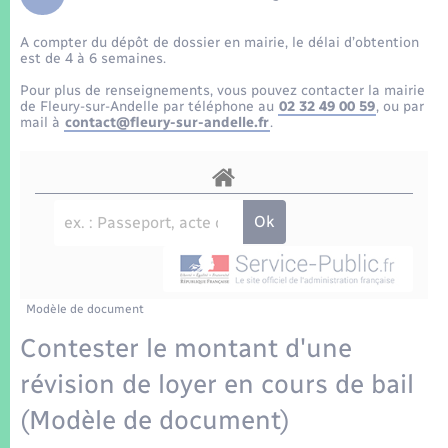
Enfants – Jeunes
Tourisme
Travaux - Autorisation d’occupation de l’espace
public
A compter du dépôt de dossier en mairie, le délai d’obtention
Transports scolaires
Mariage – PACS
Compétences
Etat-civil - Papiers - Citoyenneté
est de 4 à 6 semaines.
Pour plus de renseignements, vous pouvez contacter la mairie
Parrainage civil
Plan interactif
de Fleury-sur-Andelle par téléphone au
02 32 49 00 59
, ou par
Logement - Urbanisme
mail à
contact@fleury-sur-andelle.fr
.
Recensement
Présentation de la commune
Loisirs
Patrimoine – Histoire
Nouvel habitant
Publications
Numérique
Modèle de document
La Communauté de communes
Organisation d’événement
Contester le montant d'une
révision de loyer en cours de bail
Sécurité - Prévention
(Modèle de document)