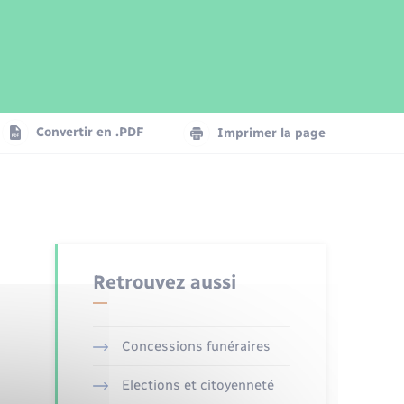
Parrainage civil
Plan interactif
Logement - Urbanisme
Publications
Convertir en .PDF
Imprimer la page
Numérique
Seniors
Retrouvez aussi
Concessions funéraires
Elections et citoyenneté