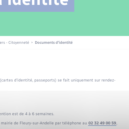
Transports scolaires
Mariage – PACS
Compétences
Etat-civil - Papiers -
Citoyenneté
Patrimoine – Histoire
iers - Citoyenneté
Documents d’identité
Nouvel habitant
Sécurité - Prévention
 (cartes d’identité, passeports) se fait uniquement sur rendez-
Voirie et espace public
ention est de 4 à 6 semaines.
 mairie de Fleury-sur-Andelle par téléphone au
02 32 49 00 59
,