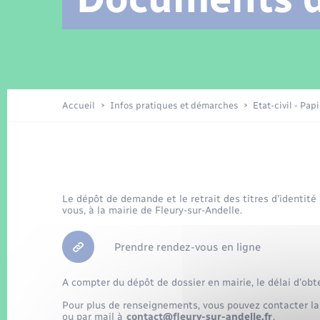
Location de 2 roues
Arrêtés municipaux
Etat civil
Conseil municipal
Petite enfance
Tourisme
Travaux - Autorisation d’occupation
Enfants – Jeunes
de l’espace public
Recensement
Présentation de la commune
Accueil
Infos pratiques et démarches
Etat-civil - Pap
Loisirs
La Communauté de communes
Organisation d’événement
Le dépôt de demande et le retrait des titres d’identité
vous, à la mairie de Fleury-sur-Andelle.
Transports
Prendre rendez-vous en ligne
A compter du dépôt de dossier en mairie, le délai d’obt
Pour plus de renseignements, vous pouvez contacter la
ou par mail à
contact@fleury-sur-andelle.fr
.