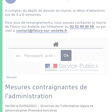
Enfants – Jeunes
Tourisme
Travaux - Autorisation d’occupation de l’espace
public
A compter du dépôt de dossier en mairie, le délai d’obtention
Transports scolaires
Mariage – PACS
Compétences
Etat-civil - Papiers - Citoyenneté
est de 4 à 6 semaines.
Pour plus de renseignements, vous pouvez contacter la mairie
Parrainage civil
Plan interactif
de Fleury-sur-Andelle par téléphone au
02 32 49 00 59
, ou par
Logement - Urbanisme
mail à
contact@fleury-sur-andelle.fr
.
Recensement
Présentation de la commune
Loisirs
Patrimoine – Histoire
Nouvel habitant
Publications
Numérique
Dossier
La Communauté de communes
Organisation d’événement
Mesures contraignantes de
l'administration
Sécurité - Prévention
Vérifié le 02/04/2021 – Direction de l'information légale et
administrative (Première ministre)