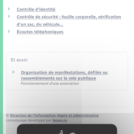
Seniors
Contrôle d'identité
Contrôle de sécurité : fouille corporelle, vérification
Transports
d'un sac, du véhicule…
Écoutes téléphoniques
Voirie et espace public
Et aussi
Organisation de manifestations, défilés ou
rassemblements sur la voie publique
Fonctionnement d'une association
©
Direction de l’information légale et administrative
comarquage developpé par
baseo.io