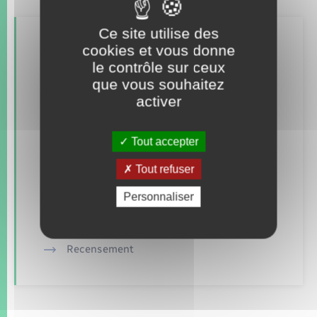
Ce site utilise des
Retrouvez aussi
cookies et vous donne
le contrôle sur ceux
que vous souhaitez
Concessions funéraires
activer
Elections et citoyenneté
Tout accepter
Etat civil
Tout refuser
Mariage – PACS
Personnaliser
Parrainage civil
Recensement