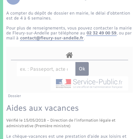
Enfants – Jeunes
Tourisme
Travaux - Autorisation d’occupation de l’espace
public
A compter du dépôt de dossier en mairie, le délai d’obtention
Transports scolaires
Mariage – PACS
Compétences
Etat-civil - Papiers - Citoyenneté
est de 4 à 6 semaines.
Pour plus de renseignements, vous pouvez contacter la mairie
Parrainage civil
Plan interactif
de Fleury-sur-Andelle par téléphone au
02 32 49 00 59
, ou par
Logement - Urbanisme
mail à
contact@fleury-sur-andelle.fr
.
Recensement
Présentation de la commune
Loisirs
Patrimoine – Histoire
Nouvel habitant
Publications
Numérique
Dossier
La Communauté de communes
Organisation d’événement
Aides aux vacances
Vérifié le 15/05/2018 – Direction de l'information légale et
Sécurité - Prévention
administrative (Première ministre)
Le chèque-vacances est une prestation d'aide aux loisirs et