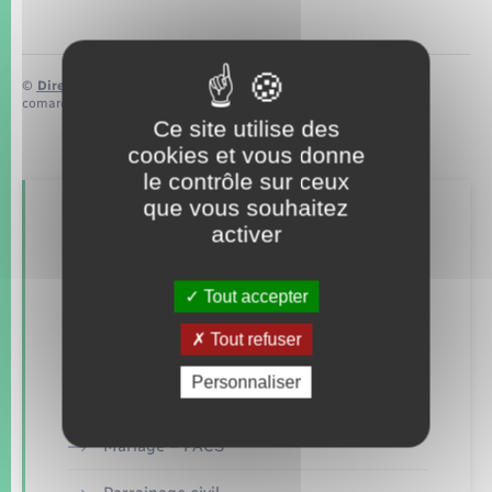
©
Direction de l’information légale et administrative
comarquage developpé par
baseo.io
Ce site utilise des
cookies et vous donne
le contrôle sur ceux
que vous souhaitez
Retrouvez aussi
activer
Tout accepter
Concessions funéraires
Tout refuser
Elections et citoyenneté
Personnaliser
Etat civil
Mariage – PACS