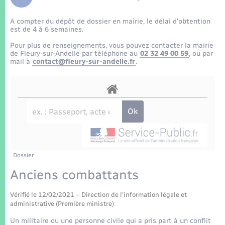
Enfants – Jeunes
Tourisme
Travaux - Autorisation d’occupation de l’espace
public
A compter du dépôt de dossier en mairie, le délai d’obtention
Transports scolaires
Mariage – PACS
Compétences
Etat-civil - Papiers - Citoyenneté
est de 4 à 6 semaines.
Pour plus de renseignements, vous pouvez contacter la mairie
Parrainage civil
Plan interactif
de Fleury-sur-Andelle par téléphone au
02 32 49 00 59
, ou par
Logement - Urbanisme
mail à
contact@fleury-sur-andelle.fr
.
Recensement
Présentation de la commune
Loisirs
Patrimoine – Histoire
Nouvel habitant
Publications
Numérique
Dossier
La Communauté de communes
Organisation d’événement
Anciens combattants
Vérifié le 12/02/2021 – Direction de l'information légale et
Sécurité - Prévention
administrative (Première ministre)
Un militaire ou une personne civile qui a pris part à un conflit