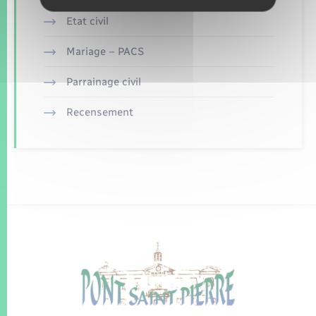
Etat civil
Mariage – PACS
Parrainage civil
Recensement