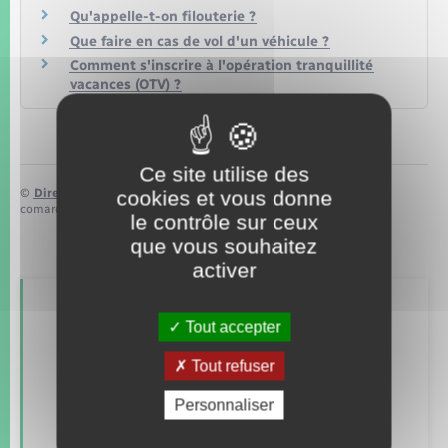
Qu'appelle-t-on filouterie ?
Que faire en cas de vol d'un véhicule ?
Comment s'inscrire à l'opération tranquillité
vacances (OTV) ?
Ce site utilise des
©
Direction de l’information légale et administrative
cookies et vous donne
comarquage developpé par
baseo.io
le contrôle sur ceux
que vous souhaitez
activer
Retrouvez aussi
Tout accepter
Tout refuser
Concessions funéraires
Personnaliser
Elections et citoyenneté