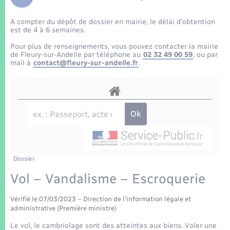
Enfants – Jeunes
Tourisme
Travaux - Autorisation d’occupation de l’espace
public
A compter du dépôt de dossier en mairie, le délai d’obtention
Transports scolaires
Mariage – PACS
Compétences
Etat-civil - Papiers - Citoyenneté
est de 4 à 6 semaines.
Pour plus de renseignements, vous pouvez contacter la mairie
Parrainage civil
Plan interactif
de Fleury-sur-Andelle par téléphone au
02 32 49 00 59
, ou par
Logement - Urbanisme
mail à
contact@fleury-sur-andelle.fr
.
Recensement
Présentation de la commune
Loisirs
Patrimoine – Histoire
Nouvel habitant
Publications
Numérique
Dossier
La Communauté de communes
Organisation d’événement
Vol – Vandalisme – Escroquerie
Vérifié le 07/03/2023 – Direction de l'information légale et
Sécurité - Prévention
administrative (Première ministre)
Le vol, le cambriolage sont des atteintes aux biens. Voler une