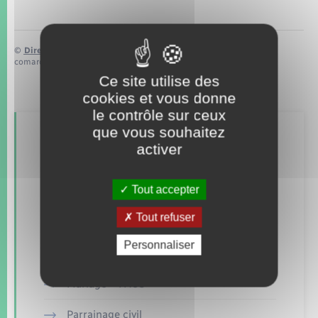
©
Direction de l’information légale et administrative
comarquage developpé par
baseo.io
Ce site utilise des
cookies et vous donne
le contrôle sur ceux
que vous souhaitez
Retrouvez aussi
activer
Tout accepter
Concessions funéraires
Tout refuser
Elections et citoyenneté
Personnaliser
Etat civil
Mariage – PACS
Parrainage civil