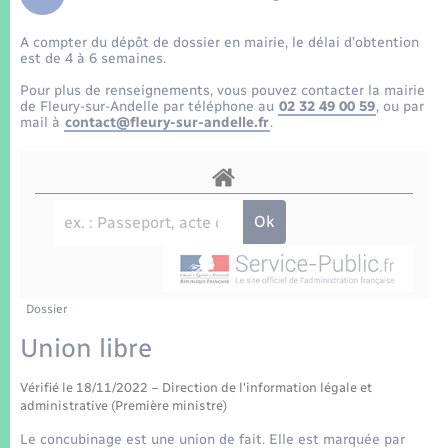
Enfants – Jeunes
Tourisme
Travaux - Autorisation d’occupation de l’espace
public
A compter du dépôt de dossier en mairie, le délai d’obtention
Transports scolaires
Mariage – PACS
Compétences
Etat-civil - Papiers - Citoyenneté
est de 4 à 6 semaines.
Pour plus de renseignements, vous pouvez contacter la mairie
Parrainage civil
Plan interactif
de Fleury-sur-Andelle par téléphone au
02 32 49 00 59
, ou par
Logement - Urbanisme
mail à
contact@fleury-sur-andelle.fr
.
Recensement
Présentation de la commune
Loisirs
Patrimoine – Histoire
Nouvel habitant
Publications
Numérique
Dossier
La Communauté de communes
Organisation d’événement
Union libre
Vérifié le 18/11/2022 – Direction de l'information légale et
Sécurité - Prévention
administrative (Première ministre)
Le concubinage est une union de fait. Elle est marquée par