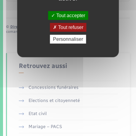
Tout accepter
©
Direction de l’information légale et administrative
Tout refuser
comarquage developpé par
baseo.io
Personnaliser
Retrouvez aussi
Concessions funéraires
Elections et citoyenneté
Etat civil
Mariage – PACS