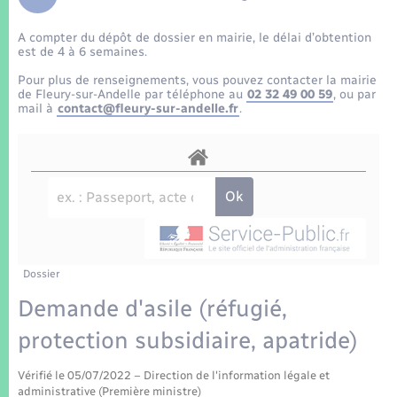
Enfants – Jeunes
Tourisme
Travaux - Autorisation d’occupation de l’espace
public
A compter du dépôt de dossier en mairie, le délai d’obtention
Transports scolaires
Mariage – PACS
Compétences
Etat-civil - Papiers - Citoyenneté
est de 4 à 6 semaines.
Pour plus de renseignements, vous pouvez contacter la mairie
Parrainage civil
Plan interactif
de Fleury-sur-Andelle par téléphone au
02 32 49 00 59
, ou par
Logement - Urbanisme
mail à
contact@fleury-sur-andelle.fr
.
Recensement
Présentation de la commune
Loisirs
Patrimoine – Histoire
Nouvel habitant
Publications
Numérique
Dossier
La Communauté de communes
Organisation d’événement
Demande d'asile (réfugié,
protection subsidiaire, apatride)
Sécurité - Prévention
Vérifié le 05/07/2022 – Direction de l'information légale et
administrative (Première ministre)