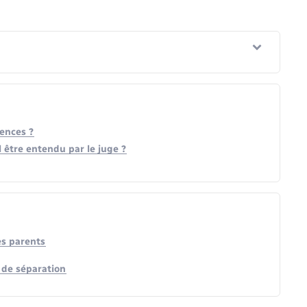
rences ?
l être entendu par le juge ?
es parents
 de séparation