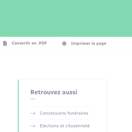
Parrainage civil
Plan interactif
Logement - Urbanisme
Publications
Convertir en .PDF
Imprimer la page
Numérique
Seniors
Retrouvez aussi
Concessions funéraires
Elections et citoyenneté