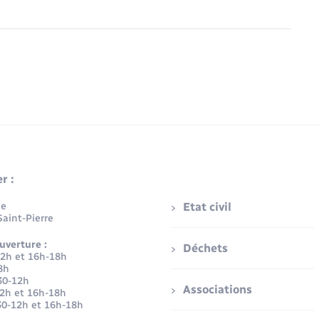
r :
ue
Etat civil
aint-Pierre
uverture :
Déchets
12h et 16h-18h
8h
30-12h
Associations
12h et 16h-18h
30-12h et 16h-18h