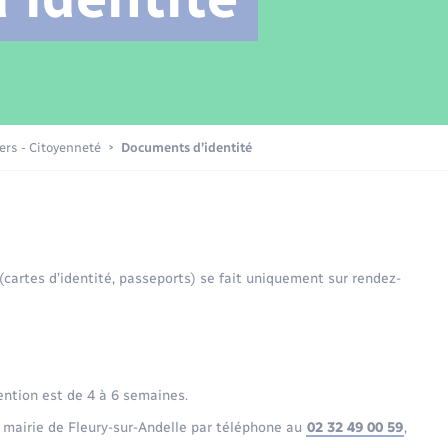
Transports scolaires
Mariage – PACS
Compétences
Etat-civil - Papiers -
Citoyenneté
Patrimoine – Histoire
iers - Citoyenneté
Documents d’identité
Nouvel habitant
Sécurité - Prévention
 (cartes d’identité, passeports) se fait uniquement sur rendez-
Voirie et espace public
ention est de 4 à 6 semaines.
 mairie de Fleury-sur-Andelle par téléphone au
02 32 49 00 59
,