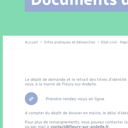
Location de 2 roues
Arrêtés municipaux
Etat civil
Conseil municipal
Petite enfance
Tourisme
Travaux - Autorisation d’occupation
Enfants – Jeunes
de l’espace public
Recensement
Présentation de la commune
Accueil
Infos pratiques et démarches
Etat-civil - Pap
Loisirs
La Communauté de communes
Organisation d’événement
Le dépôt de demande et le retrait des titres d’identité
vous, à la mairie de Fleury-sur-Andelle.
Transports
Prendre rendez-vous en ligne
A compter du dépôt de dossier en mairie, le délai d’obt
Pour plus de renseignements, vous pouvez contacter la
ou par mail à
contact@fleury-sur-andelle.fr
.