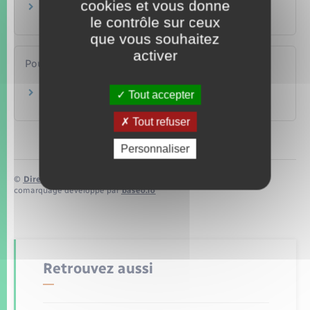
cookies et vous donne
Divorce : procédure de partage des biens
le contrôle sur ceux
Famille – Scolarité
que vous souhaitez
activer
Pour en savoir plus
Couples en Europe
Tout accepter
Notaires d'Europe
Tout refuser
Personnaliser
©
Direction de l’information légale et administrative
comarquage developpé par
baseo.io
Retrouvez aussi