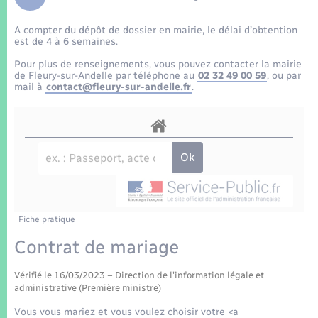
Enfants – Jeunes
Tourisme
Travaux - Autorisation d’occupation de l’espace
public
A compter du dépôt de dossier en mairie, le délai d’obtention
Transports scolaires
Mariage – PACS
Compétences
Etat-civil - Papiers - Citoyenneté
est de 4 à 6 semaines.
Pour plus de renseignements, vous pouvez contacter la mairie
Parrainage civil
Plan interactif
de Fleury-sur-Andelle par téléphone au
02 32 49 00 59
, ou par
Logement - Urbanisme
mail à
contact@fleury-sur-andelle.fr
.
Recensement
Présentation de la commune
Loisirs
Patrimoine – Histoire
Nouvel habitant
Publications
Numérique
Fiche pratique
La Communauté de communes
Organisation d’événement
Contrat de mariage
Vérifié le 16/03/2023 – Direction de l'information légale et
Sécurité - Prévention
administrative (Première ministre)
Vous vous mariez et vous voulez choisir votre <a