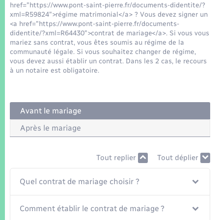
Seniors
href="https://www.pont-saint-pierre.fr/documents-didentite/?
xml=R59824">régime matrimonial</a> ? Vous devez signer un
<a href="https://www.pont-saint-pierre.fr/documents-
Transports
didentite/?xml=R64430">contrat de mariage</a>. Si vous vous
mariez sans contrat, vous êtes soumis au régime de la
communauté légale. Si vous souhaitez changer de régime,
Voirie et espace public
vous devez aussi établir un contrat. Dans les 2 cas, le recours
à un notaire est obligatoire.
Avant le mariage
Après le mariage
Tout replier
Tout déplier
Quel contrat de mariage choisir ?
Comment établir le contrat de mariage ?