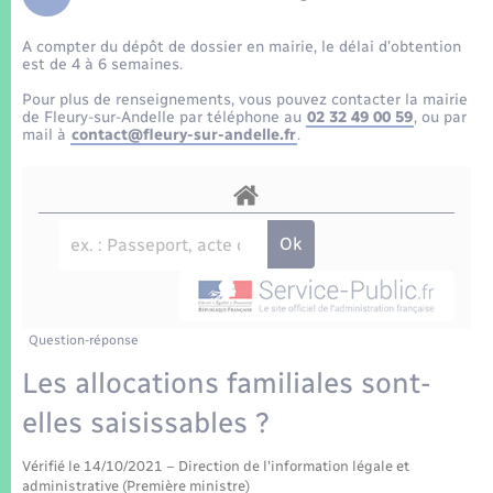
Enfants – Jeunes
Tourisme
Travaux - Autorisation d’occupation de l’espace
public
A compter du dépôt de dossier en mairie, le délai d’obtention
Transports scolaires
Mariage – PACS
Compétences
Etat-civil - Papiers - Citoyenneté
est de 4 à 6 semaines.
Pour plus de renseignements, vous pouvez contacter la mairie
Parrainage civil
Plan interactif
de Fleury-sur-Andelle par téléphone au
02 32 49 00 59
, ou par
Logement - Urbanisme
mail à
contact@fleury-sur-andelle.fr
.
Recensement
Présentation de la commune
Loisirs
Patrimoine – Histoire
Nouvel habitant
Publications
Numérique
Question-réponse
La Communauté de communes
Organisation d’événement
Les allocations familiales sont-
elles saisissables ?
Sécurité - Prévention
Vérifié le 14/10/2021 – Direction de l'information légale et
administrative (Première ministre)