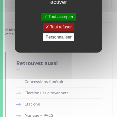
activer
la MSA ?
Tout accepter
Tout refuser
©
Direction de l’information légale et administrative
comarquage developpé par
baseo.io
Personnaliser
Retrouvez aussi
Concessions funéraires
Elections et citoyenneté
Etat civil
Mariage – PACS