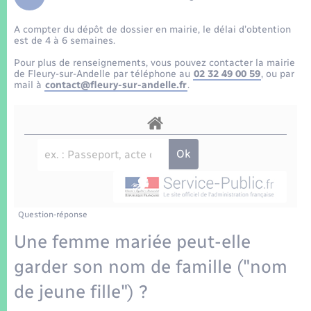
Enfants – Jeunes
Tourisme
Travaux - Autorisation d’occupation de l’espace
public
A compter du dépôt de dossier en mairie, le délai d’obtention
Transports scolaires
Mariage – PACS
Compétences
Etat-civil - Papiers - Citoyenneté
est de 4 à 6 semaines.
Pour plus de renseignements, vous pouvez contacter la mairie
Parrainage civil
Plan interactif
de Fleury-sur-Andelle par téléphone au
02 32 49 00 59
, ou par
Logement - Urbanisme
mail à
contact@fleury-sur-andelle.fr
.
Recensement
Présentation de la commune
Loisirs
Patrimoine – Histoire
Nouvel habitant
Publications
Numérique
Question-réponse
La Communauté de communes
Organisation d’événement
Une femme mariée peut-elle
garder son nom de famille ("nom
Sécurité - Prévention
de jeune fille") ?