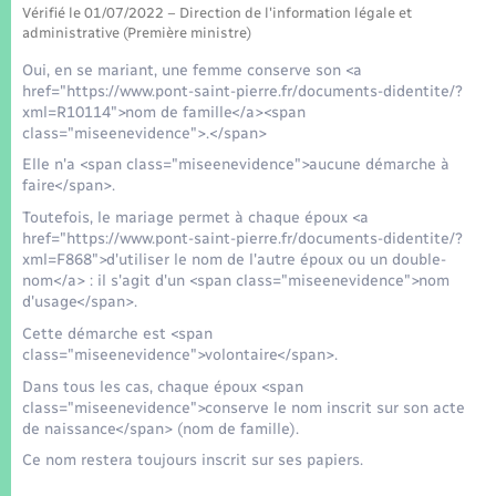
Seniors
Vérifié le 01/07/2022 – Direction de l'information légale et
administrative (Première ministre)
Transports
Oui, en se mariant, une femme conserve son <a
href="https://www.pont-saint-pierre.fr/documents-didentite/?
xml=R10114">nom de famille</a><span
Voirie et espace public
class="miseenevidence">.</span>
Elle n'a <span class="miseenevidence">aucune démarche à
faire</span>.
Toutefois, le mariage permet à chaque époux <a
href="https://www.pont-saint-pierre.fr/documents-didentite/?
xml=F868">d'utiliser le nom de l'autre époux ou un double-
nom</a> : il s'agit d'un <span class="miseenevidence">nom
d'usage</span>.
Cette démarche est <span
class="miseenevidence">volontaire</span>.
Dans tous les cas, chaque époux <span
class="miseenevidence">conserve le nom inscrit sur son acte
de naissance</span> (nom de famille).
Ce nom restera toujours inscrit sur ses papiers.