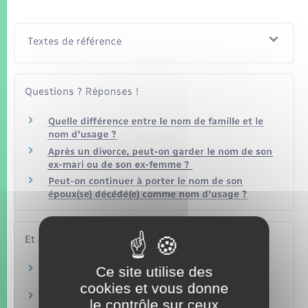
Textes de référence
Questions ? Réponses !
Quelle différence entre le nom de famille et le
nom d'usage ?
Après un divorce, peut-on garder le nom de son
ex-mari ou de son ex-femme ?
Peut-on continuer à porter le nom de son
époux(se) décédé(e) comme nom d'usage ?
Et aussi
Changement d'état civil
Ce site utilise des
Papiers – Citoyenneté – Élections
cookies et vous donne
Nom d'usage : utilisation du nom de sa femme
le contrôle sur ceux