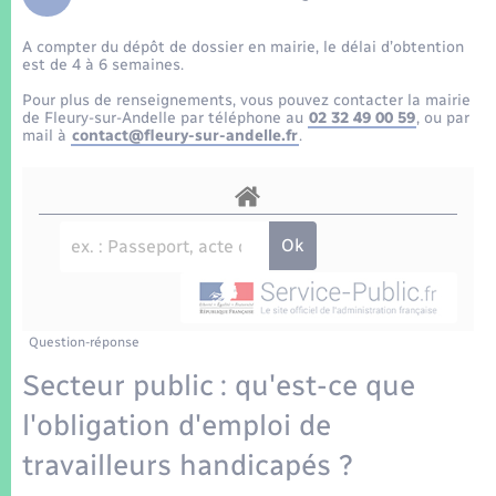
Enfants – Jeunes
Tourisme
Travaux - Autorisation d’occupation de l’espace
public
A compter du dépôt de dossier en mairie, le délai d’obtention
Transports scolaires
Mariage – PACS
Compétences
Etat-civil - Papiers - Citoyenneté
est de 4 à 6 semaines.
Pour plus de renseignements, vous pouvez contacter la mairie
Parrainage civil
Plan interactif
de Fleury-sur-Andelle par téléphone au
02 32 49 00 59
, ou par
Logement - Urbanisme
mail à
contact@fleury-sur-andelle.fr
.
Recensement
Présentation de la commune
Loisirs
Patrimoine – Histoire
Nouvel habitant
Publications
Numérique
Question-réponse
La Communauté de communes
Organisation d’événement
Secteur public : qu'est-ce que
l'obligation d'emploi de
Sécurité - Prévention
travailleurs handicapés ?