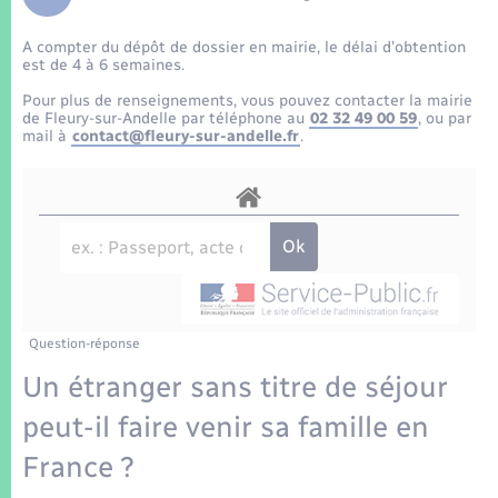
Enfants – Jeunes
Tourisme
Travaux - Autorisation d’occupation de l’espace
public
A compter du dépôt de dossier en mairie, le délai d’obtention
Transports scolaires
Mariage – PACS
Compétences
Etat-civil - Papiers - Citoyenneté
est de 4 à 6 semaines.
Pour plus de renseignements, vous pouvez contacter la mairie
Parrainage civil
Plan interactif
de Fleury-sur-Andelle par téléphone au
02 32 49 00 59
, ou par
Logement - Urbanisme
mail à
contact@fleury-sur-andelle.fr
.
Recensement
Présentation de la commune
Loisirs
Patrimoine – Histoire
Nouvel habitant
Publications
Numérique
Question-réponse
La Communauté de communes
Organisation d’événement
Un étranger sans titre de séjour
peut-il faire venir sa famille en
Sécurité - Prévention
France ?