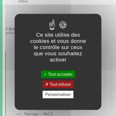
(Ofpra)
©
Direction de l’information légale et administrative
comarquage developpé par
baseo.io
Ce site utilise des
cookies et vous donne
le contrôle sur ceux
que vous souhaitez
activer
Retrouvez aussi
Tout accepter
Concessions funéraires
Tout refuser
Elections et citoyenneté
Personnaliser
Etat civil
Mariage – PACS