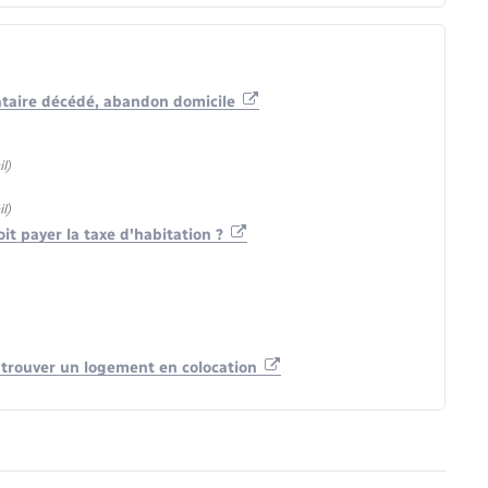
ocataire décédé, abandon domicile
l)
l)
it payer la taxe d'habitation ?
à trouver un logement en colocation