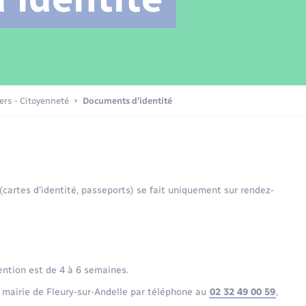
Transports scolaires
Mariage – PACS
Compétences
Etat-civil - Papiers -
Citoyenneté
Patrimoine – Histoire
iers - Citoyenneté
Documents d’identité
Nouvel habitant
Sécurité - Prévention
 (cartes d’identité, passeports) se fait uniquement sur rendez-
Voirie et espace public
ention est de 4 à 6 semaines.
 mairie de Fleury-sur-Andelle par téléphone au
02 32 49 00 59
,