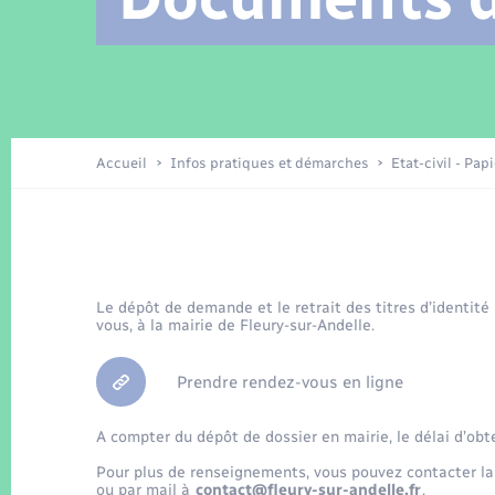
Location de 2 roues
Arrêtés municipaux
Etat civil
Conseil municipal
Petite enfance
Tourisme
Travaux - Autorisation d’occupation
Enfants – Jeunes
de l’espace public
Recensement
Présentation de la commune
Accueil
Infos pratiques et démarches
Etat-civil - Pap
Loisirs
La Communauté de communes
Organisation d’événement
Le dépôt de demande et le retrait des titres d’identité
vous, à la mairie de Fleury-sur-Andelle.
Transports
Prendre rendez-vous en ligne
A compter du dépôt de dossier en mairie, le délai d’obt
Pour plus de renseignements, vous pouvez contacter la
ou par mail à
contact@fleury-sur-andelle.fr
.