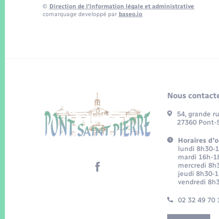
©
Direction de l’information légale et administrative
comarquage developpé par
baseo.io
Nous contacte
54, grande r
27360 Pont-S
Horaires d'o
lundi 8h30-
mardi 16h-1
mercredi 8h
jeudi 8h30-
vendredi 8h
02 32 49 70 