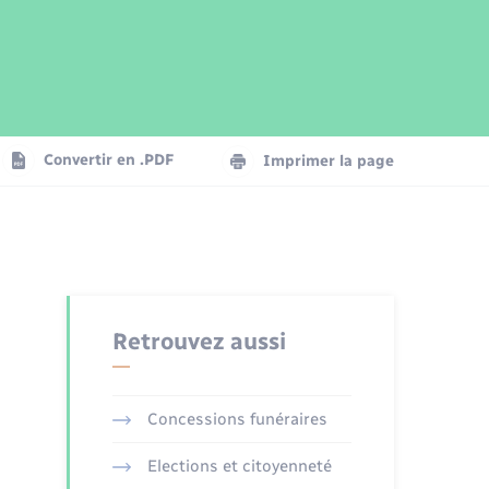
Parrainage civil
Plan interactif
Logement - Urbanisme
Publications
Convertir en .PDF
Imprimer la page
Numérique
Seniors
Retrouvez aussi
Concessions funéraires
Elections et citoyenneté