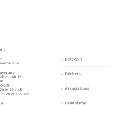
r :
ue
Etat civil
aint-Pierre
uverture :
Déchets
12h et 16h-18h
8h
30-12h
Associations
12h et 16h-18h
30-12h et 16h-18h
Urbanisme
14