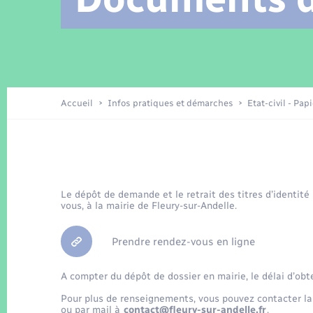
Location de 2 roues
Arrêtés municipaux
Etat civil
Conseil municipal
Petite enfance
Tourisme
Travaux - Autorisation d’occupation
Enfants – Jeunes
de l’espace public
Recensement
Présentation de la commune
Accueil
Infos pratiques et démarches
Etat-civil - Pap
Loisirs
La Communauté de communes
Organisation d’événement
Le dépôt de demande et le retrait des titres d’identité
vous, à la mairie de Fleury-sur-Andelle.
Transports
Prendre rendez-vous en ligne
A compter du dépôt de dossier en mairie, le délai d’obt
Pour plus de renseignements, vous pouvez contacter la
ou par mail à
contact@fleury-sur-andelle.fr
.