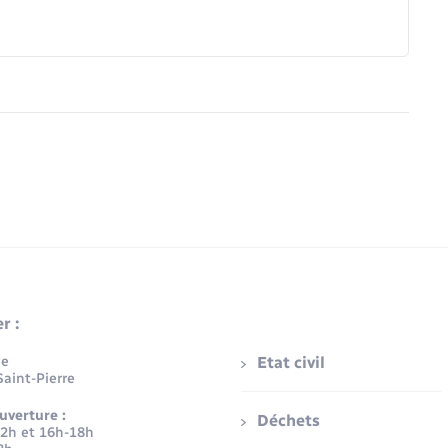
r :
ue
Etat civil
aint-Pierre
uverture :
Déchets
12h et 16h-18h