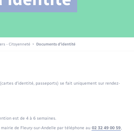
Transports scolaires
Mariage – PACS
Compétences
Etat-civil - Papiers -
Citoyenneté
Patrimoine – Histoire
iers - Citoyenneté
Documents d’identité
Nouvel habitant
Sécurité - Prévention
 (cartes d’identité, passeports) se fait uniquement sur rendez-
Voirie et espace public
ention est de 4 à 6 semaines.
 mairie de Fleury-sur-Andelle par téléphone au
02 32 49 00 59
,