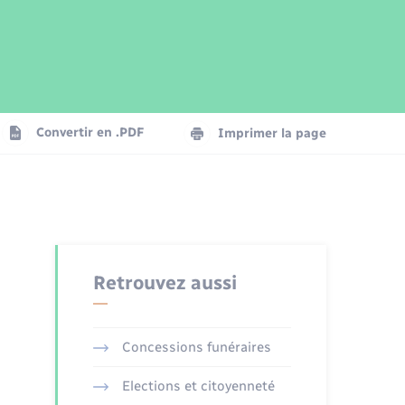
Parrainage civil
Plan interactif
Logement - Urbanisme
Publications
Convertir en .PDF
Imprimer la page
Numérique
Seniors
Retrouvez aussi
Concessions funéraires
Elections et citoyenneté