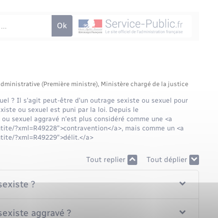
administrative (Première ministre), Ministère chargé de la justice
el ? Il s'agit peut-être d'un outrage sexiste ou sexuel pour
xiste ou sexuel est puni par la loi. Depuis le
e ou sexuel aggravé n'est plus considéré comme une <a
entite/?xml=R49228">contravention</a>, mais comme un <a
ntite/?xml=R49229">délit.</a>
Tout replier
Tout déplier
sexiste ?
sexiste aggravé ?