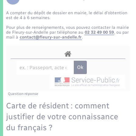
Enfants – Jeunes
Tourisme
Travaux - Autorisation d’occupation de l’espace
public
A compter du dépôt de dossier en mairie, le délai d’obtention
Transports scolaires
Mariage – PACS
Compétences
Etat-civil - Papiers - Citoyenneté
est de 4 à 6 semaines.
Pour plus de renseignements, vous pouvez contacter la mairie
Parrainage civil
Plan interactif
de Fleury-sur-Andelle par téléphone au
02 32 49 00 59
, ou par
Logement - Urbanisme
mail à
contact@fleury-sur-andelle.fr
.
Recensement
Présentation de la commune
Loisirs
Patrimoine – Histoire
Nouvel habitant
Publications
Numérique
Question-réponse
La Communauté de communes
Organisation d’événement
Carte de résident : comment
justifier de votre connaissance
Sécurité - Prévention
du français ?