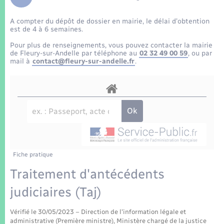
Enfants – Jeunes
Tourisme
Travaux - Autorisation d’occupation de l’espace
public
A compter du dépôt de dossier en mairie, le délai d’obtention
Transports scolaires
Mariage – PACS
Compétences
Etat-civil - Papiers - Citoyenneté
est de 4 à 6 semaines.
Pour plus de renseignements, vous pouvez contacter la mairie
Parrainage civil
Plan interactif
de Fleury-sur-Andelle par téléphone au
02 32 49 00 59
, ou par
Logement - Urbanisme
mail à
contact@fleury-sur-andelle.fr
.
Recensement
Présentation de la commune
Loisirs
Patrimoine – Histoire
Nouvel habitant
Publications
Numérique
Fiche pratique
La Communauté de communes
Organisation d’événement
Traitement d'antécédents
judiciaires (Taj)
Sécurité - Prévention
Vérifié le 30/05/2023 – Direction de l'information légale et
administrative (Première ministre), Ministère chargé de la justice