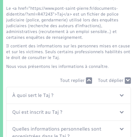
Seniors
Le <a href="https://www.pont-saint-pierre.fr/documents-
didentite/?xml=R47243">Taj</a> est un fichier de police
Transports
judiciaire (police, gendarmerie) utilisé lors des enquêtes
judiciaires (recherche des auteurs d'infractions),
administratives (recrutement à un emploi sensible…) et
Voirie et espace public
certaines enquêtes de renseignement.
Il contient des informations sur les personnes mises en cause
et sur les victimes. Seuls certains professionnels habilités ont
le droit de consulter le Taj.
Nous vous présentons les informations à connaître.
Tout replier
Tout déplier
À quoi sert le Taj ?
Qui est inscrit au Taj ?
Quelles informations personnelles sont
enregistrées dans le Taj ?