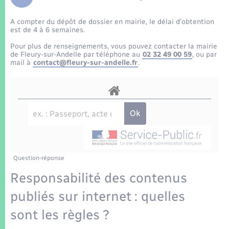
Enfants – Jeunes
Tourisme
Travaux - Autorisation d’occupation de l’espace
public
A compter du dépôt de dossier en mairie, le délai d’obtention
Transports scolaires
Mariage – PACS
Compétences
Etat-civil - Papiers - Citoyenneté
est de 4 à 6 semaines.
Pour plus de renseignements, vous pouvez contacter la mairie
Parrainage civil
Plan interactif
de Fleury-sur-Andelle par téléphone au
02 32 49 00 59
, ou par
Logement - Urbanisme
mail à
contact@fleury-sur-andelle.fr
.
Recensement
Présentation de la commune
Loisirs
Patrimoine – Histoire
Nouvel habitant
Publications
Numérique
Question-réponse
La Communauté de communes
Organisation d’événement
Responsabilité des contenus
publiés sur internet : quelles
Sécurité - Prévention
sont les règles ?