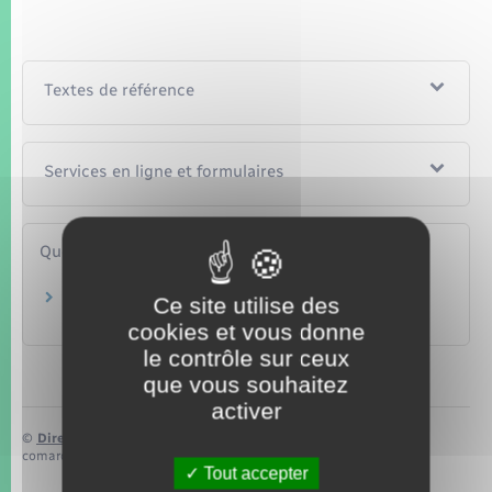
Textes de référence
Services en ligne et formulaires
Questions ? Réponses !
Comment signaler le contenu illégal d'un site
Ce site utilise des
internet ?
cookies et vous donne
le contrôle sur ceux
que vous souhaitez
activer
©
Direction de l’information légale et administrative
comarquage developpé par
baseo.io
Tout accepter