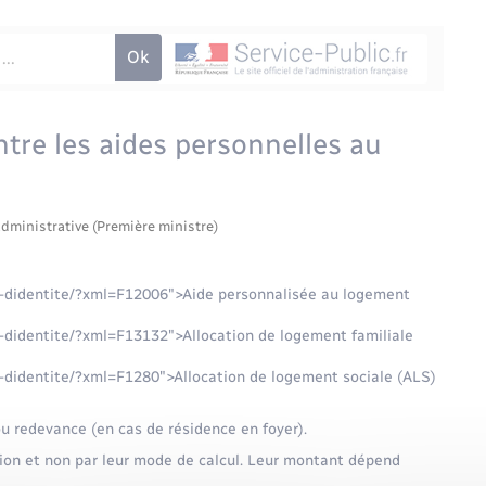
ntre les aides personnelles au
administrative (Première ministre)
ts-didentite/?xml=F12006">Aide personnalisée au logement
s-didentite/?xml=F13132">Allocation de logement familiale
s-didentite/?xml=F1280">Allocation de logement sociale (ALS)
ou redevance (en cas de résidence en foyer).
ution et non par leur mode de calcul. Leur montant dépend