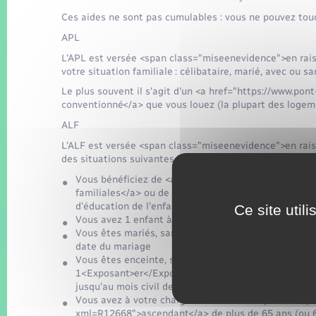
Ces aides ne sont pas cumulables : vous ne pouvez touc
APL
L'APL est versée <span class="miseenevidence">en rais
votre situation familiale : célibataire, marié, avec ou s
Le plus souvent il s'agit d'un <a href="https://www.p
conventionné</a> que vous louez (la plupart des loge
ALF
L'ALF est versée <span class="miseenevidence">en raiso
des situations suivantes :
Vous bénéficiez de <a href="https://www.pont-saint
familiales</a> ou de <a href="https://www.pont-sain
d'éducation de l'enfant handicapé (AEEH)</a>
Ce site util
Vous avez 1 enfant à charge d'au plus 21 ans, mais v
Vous êtes mariés, sans enfant à charge, vous pouvez 
date du mariage
Vous êtes enceinte, seule sans personne à charge 
1<Exposant>er</Exposant> jour du mois civil suiva
jusqu'au mois civil de la naissance de votre enfant
Vous avez à votre charge un <a href="https://www.po
xml=R12668">ascendant</a> de plus de 65 ans (ou 60 