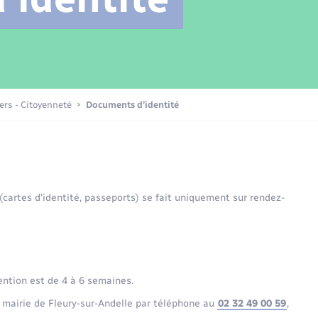
Transports scolaires
Mariage – PACS
Compétences
Etat-civil - Papiers -
Citoyenneté
Patrimoine – Histoire
iers - Citoyenneté
Documents d’identité
Nouvel habitant
Sécurité - Prévention
 (cartes d’identité, passeports) se fait uniquement sur rendez-
Voirie et espace public
ention est de 4 à 6 semaines.
 mairie de Fleury-sur-Andelle par téléphone au
02 32 49 00 59
,