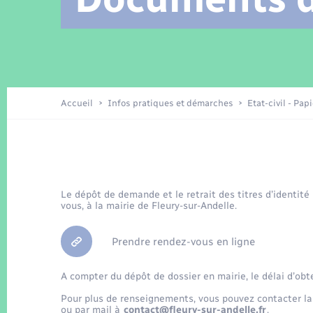
Location de 2 roues
Arrêtés municipaux
Etat civil
Conseil municipal
Petite enfance
Tourisme
Travaux - Autorisation d’occupation
Enfants – Jeunes
de l’espace public
Recensement
Présentation de la commune
Accueil
Infos pratiques et démarches
Etat-civil - Pap
Loisirs
La Communauté de communes
Organisation d’événement
Le dépôt de demande et le retrait des titres d’identité
vous, à la mairie de Fleury-sur-Andelle.
Transports
Prendre rendez-vous en ligne
A compter du dépôt de dossier en mairie, le délai d’obt
Pour plus de renseignements, vous pouvez contacter la
ou par mail à
contact@fleury-sur-andelle.fr
.