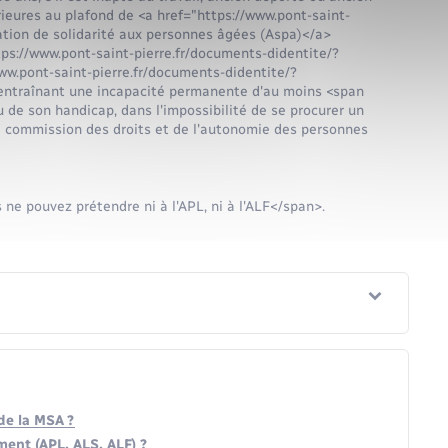
ieures au plafond de <a href="https://www.pont-saint-
ation de solidarité aux personnes âgées (Aspa)</a>
ps://www.pont-saint-pierre.fr/documents-didentite/?
w.pont-saint-pierre.fr/documents-didentite/?
 entraînant une incapacité permanente d'au moins <span
de son handicap, dans l'impossibilité de se procurer un
la commission des droits et de l'autonomie des personnes
ne pouvez prétendre ni à l'APL, ni à l'ALF</span>.
de la MSA ?
ment (APL, ALS, ALF) ?