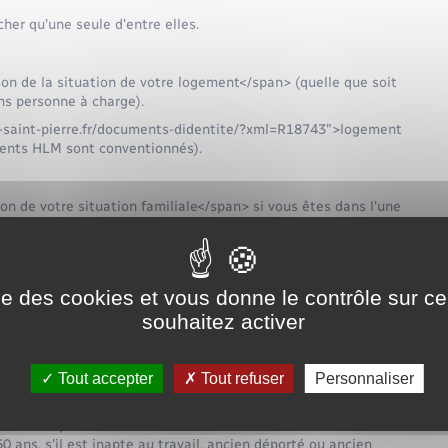
her qu'une seule d'entre elles.
on de la situation de votre logement</span> (quelle que soit
ans personne à charge).
ont-saint-pierre.fr/documents-didentite/?xml=R18743">logement
ments HLM sont conventionnés).
n de votre situation familiale</span> si vous êtes dans l'une
-pierre.fr/documents-didentite/?xml=N156">prestations
t-pierre.fr/documents-didentite/?xml=F14809">l'allocation
ise des cookies et vous donne le contrôle sur 
ous n'avez pas droit aux prestations familiales ou à l'AEEH
souhaitez activer
bénéficier de l'aide durant une période de 5 ans à partir de la
sans personne à charge à compter du
Tout accepter
Tout refuser
Personnaliser
nt le 4<Exposant>ème</Exposant> mois de la grossesse et
nt-saint-pierre.fr/documents-didentite/?
ans, s'il est inapte au travail, ancien déporté ou ancien