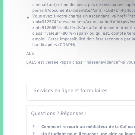
combattant) et ne disposez pas de ressources supér
pierre.fr/documents-didentite/?xml=F16871">l'alloc
Vous avez à votre charge un ascendant, <a href="htt
xml=R12574">descendant</a> ou <a href="https://ww
xml=R12669">collatéral</a> atteint d'une infirmité
class="valeur">80 %</span> ou qui est, compte tenu 
emploi. Cette impossibilité doit être reconnue par 
handicapées (CDAPH).
ALS
L'ALS est versée <span class="miseenevidence">si vous 
Services en ligne et formulaires
Questions ? Réponses !
Comment recourir au médiateur de la Caf ou 
Un étudiant peut-il toucher une aide au loge