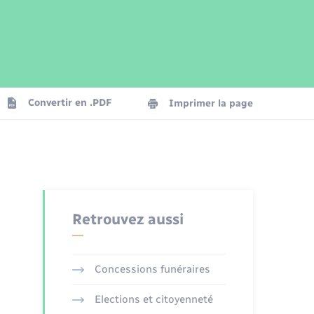
Parrainage civil
Plan interactif
Logement - Urbanisme
Publications
Convertir en .PDF
Imprimer la page
Numérique
Seniors
Retrouvez aussi
Concessions funéraires
Elections et citoyenneté