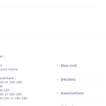
r :
ue
Etat civil
aint-Pierre
uverture :
Déchets
12h et 16h-18h
8h
30-12h
Associations
12h et 16h-18h
30-12h et 16h-18h