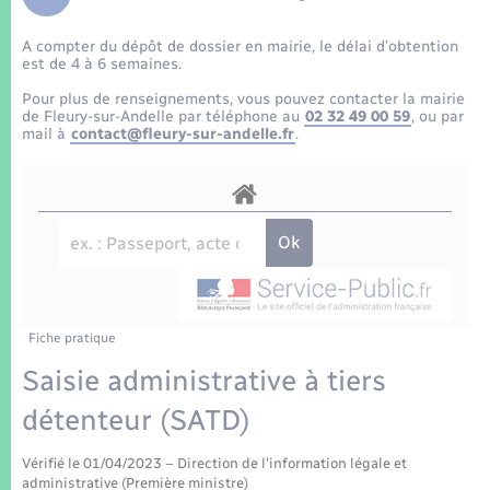
Enfants – Jeunes
Tourisme
Travaux - Autorisation d’occupation de l’espace
public
A compter du dépôt de dossier en mairie, le délai d’obtention
Transports scolaires
Mariage – PACS
Compétences
Etat-civil - Papiers - Citoyenneté
est de 4 à 6 semaines.
Pour plus de renseignements, vous pouvez contacter la mairie
Parrainage civil
Plan interactif
de Fleury-sur-Andelle par téléphone au
02 32 49 00 59
, ou par
Logement - Urbanisme
mail à
contact@fleury-sur-andelle.fr
.
Recensement
Présentation de la commune
Loisirs
Patrimoine – Histoire
Nouvel habitant
Publications
Numérique
Fiche pratique
La Communauté de communes
Organisation d’événement
Saisie administrative à tiers
détenteur (SATD)
Sécurité - Prévention
Vérifié le 01/04/2023 – Direction de l'information légale et
administrative (Première ministre)