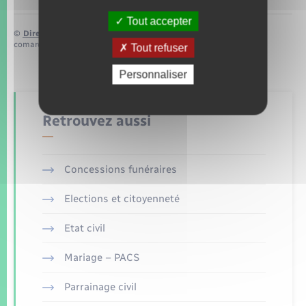
Tout accepter
©
Direction de l’information légale et administrative
comarquage developpé par
baseo.io
Tout refuser
Personnaliser
Retrouvez aussi
Concessions funéraires
Elections et citoyenneté
Etat civil
Mariage – PACS
Parrainage civil