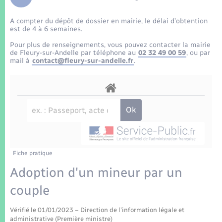
Enfants – Jeunes
Tourisme
Travaux - Autorisation d’occupation de l’espace
public
A compter du dépôt de dossier en mairie, le délai d’obtention
Transports scolaires
Mariage – PACS
Compétences
Etat-civil - Papiers - Citoyenneté
est de 4 à 6 semaines.
Pour plus de renseignements, vous pouvez contacter la mairie
Parrainage civil
Plan interactif
de Fleury-sur-Andelle par téléphone au
02 32 49 00 59
, ou par
Logement - Urbanisme
mail à
contact@fleury-sur-andelle.fr
.
Recensement
Présentation de la commune
Loisirs
Patrimoine – Histoire
Nouvel habitant
Publications
Numérique
Fiche pratique
La Communauté de communes
Organisation d’événement
Adoption d'un mineur par un
couple
Sécurité - Prévention
Vérifié le 01/01/2023 – Direction de l'information légale et
administrative (Première ministre)