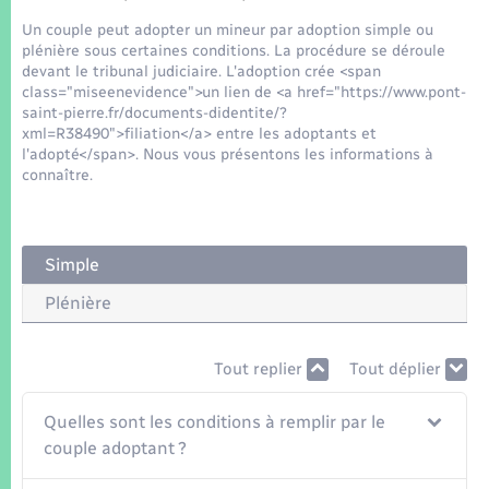
Seniors
Un couple peut adopter un mineur par adoption simple ou
plénière sous certaines conditions. La procédure se déroule
Transports
devant le tribunal judiciaire. L'adoption crée <span
class="miseenevidence">un lien de <a href="https://www.pont-
saint-pierre.fr/documents-didentite/?
Voirie et espace public
xml=R38490">filiation</a> entre les adoptants et
l'adopté</span>. Nous vous présentons les informations à
connaître.
Simple
Plénière
Tout replier
Tout déplier
Quelles sont les conditions à remplir par le
couple adoptant ?