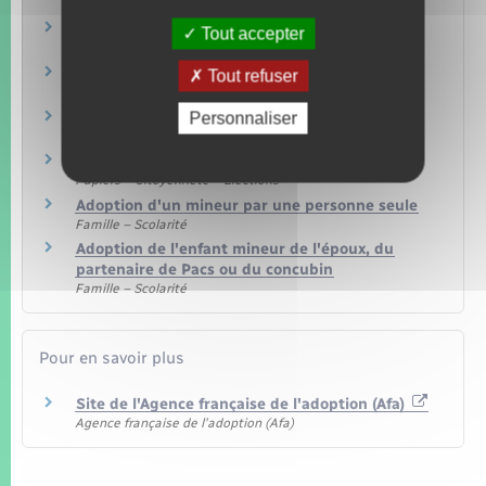
Placement d'un enfant
Tout accepter
Famille – Scolarité
Adoption
Tout refuser
Famille – Scolarité
Autorité parentale
Personnaliser
Famille – Scolarité
Nom et prénom
Papiers – Citoyenneté – Élections
Adoption d'un mineur par une personne seule
Famille – Scolarité
Adoption de l'enfant mineur de l'époux, du
partenaire de Pacs ou du concubin
Famille – Scolarité
Pour en savoir plus
Site de l'Agence française de l'adoption (Afa)
Agence française de l'adoption (Afa)