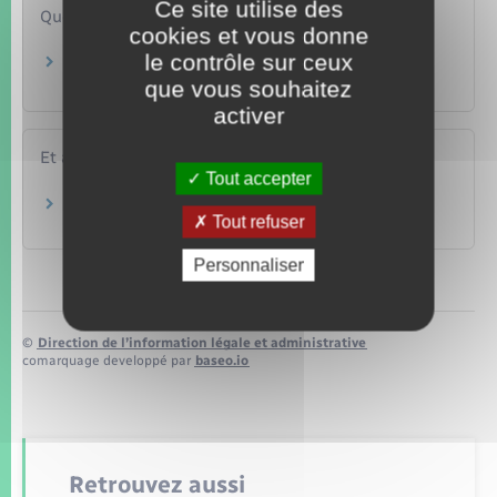
Ce site utilise des
Questions ? Réponses !
cookies et vous donne
le contrôle sur ceux
Que faire si je retrouve une pièce d'identité
déclarée perdue ?
que vous souhaitez
activer
Et aussi
Tout accepter
Perte ou vol de la carte Vitale
Tout refuser
Social – Santé
Personnaliser
©
Direction de l’information légale et administrative
comarquage developpé par
baseo.io
Retrouvez aussi