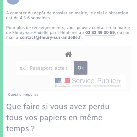
Enfants – Jeunes
Tourisme
Travaux - Autorisation d’occupation de l’espace
public
A compter du dépôt de dossier en mairie, le délai d’obtention
Transports scolaires
Mariage – PACS
Compétences
Etat-civil - Papiers - Citoyenneté
est de 4 à 6 semaines.
Pour plus de renseignements, vous pouvez contacter la mairie
Parrainage civil
Plan interactif
de Fleury-sur-Andelle par téléphone au
02 32 49 00 59
, ou par
Logement - Urbanisme
mail à
contact@fleury-sur-andelle.fr
.
Recensement
Présentation de la commune
Loisirs
Patrimoine – Histoire
Nouvel habitant
Publications
Numérique
Question-réponse
La Communauté de communes
Organisation d’événement
Que faire si vous avez perdu
tous vos papiers en même
Sécurité - Prévention
temps ?