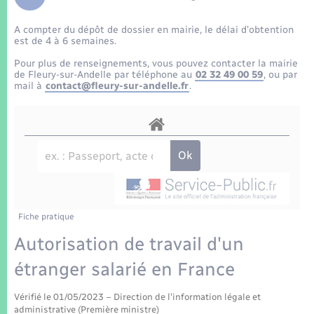
Enfants – Jeunes
Tourisme
Travaux - Autorisation d’occupation de l’espace
public
A compter du dépôt de dossier en mairie, le délai d’obtention
Transports scolaires
Mariage – PACS
Compétences
Etat-civil - Papiers - Citoyenneté
est de 4 à 6 semaines.
Pour plus de renseignements, vous pouvez contacter la mairie
Parrainage civil
Plan interactif
de Fleury-sur-Andelle par téléphone au
02 32 49 00 59
, ou par
Logement - Urbanisme
mail à
contact@fleury-sur-andelle.fr
.
Recensement
Présentation de la commune
Loisirs
Patrimoine – Histoire
Nouvel habitant
Publications
Numérique
Fiche pratique
La Communauté de communes
Organisation d’événement
Autorisation de travail d'un
étranger salarié en France
Sécurité - Prévention
Vérifié le 01/05/2023 – Direction de l'information légale et
administrative (Première ministre)