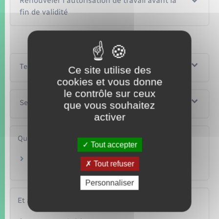
Renouveler l'autorisation de travail avant la
fin de validité
Textes de référence
Ce site utilise des
cookies et vous donne
le contrôle sur ceux
Services en ligne et formulaires
que vous souhaitez
activer
Questions ? Réponses !
Tout accepter
Comment faire pour embaucher un salarié
Tout refuser
étranger ?
Personnaliser
Et aussi