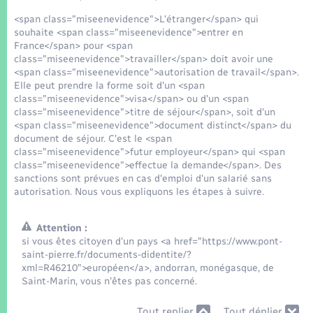
Seniors
<span class="miseenevidence">L'étranger</span> qui
souhaite <span class="miseenevidence">entrer en
Transports
France</span> pour <span
class="miseenevidence">travailler</span> doit avoir une
<span class="miseenevidence">autorisation de travail</span>.
Voirie et espace public
Elle peut prendre la forme soit d'un <span
class="miseenevidence">visa</span> ou d'un <span
class="miseenevidence">titre de séjour</span>, soit d'un
<span class="miseenevidence">document distinct</span> du
document de séjour. C'est le <span
class="miseenevidence">futur employeur</span> qui <span
class="miseenevidence">effectue la demande</span>. Des
sanctions sont prévues en cas d'emploi d'un salarié sans
autorisation. Nous vous expliquons les étapes à suivre.
Attention :
si vous êtes citoyen d'un pays <a href="https://www.pont-
saint-pierre.fr/documents-didentite/?
xml=R46210">européen</a>, andorran, monégasque, de
Saint-Marin, vous n'êtes pas concerné.
Tout replier
Tout déplier