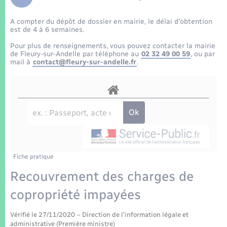
Enfants – Jeunes
Tourisme
Travaux - Autorisation d’occupation de l’espace
public
A compter du dépôt de dossier en mairie, le délai d’obtention
Transports scolaires
Mariage – PACS
Compétences
Etat-civil - Papiers - Citoyenneté
est de 4 à 6 semaines.
Pour plus de renseignements, vous pouvez contacter la mairie
Parrainage civil
Plan interactif
de Fleury-sur-Andelle par téléphone au
02 32 49 00 59
, ou par
Logement - Urbanisme
mail à
contact@fleury-sur-andelle.fr
.
Recensement
Présentation de la commune
Loisirs
Patrimoine – Histoire
Nouvel habitant
Publications
Numérique
Fiche pratique
La Communauté de communes
Organisation d’événement
Recouvrement des charges de
copropriété impayées
Sécurité - Prévention
Vérifié le 27/11/2020 – Direction de l'information légale et
administrative (Première ministre)