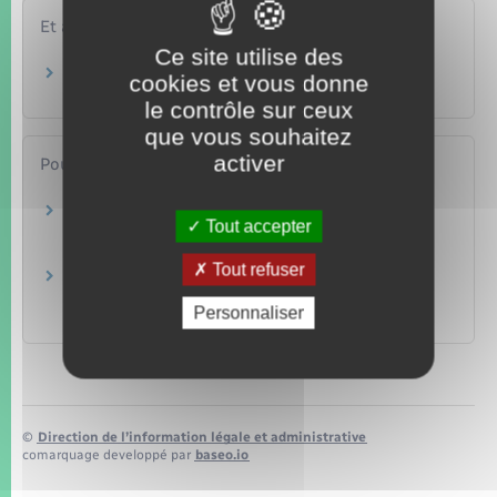
Et aussi
Ce site utilise des
Budget et charges de copropriété
cookies et vous donne
Logement
le contrôle sur ceux
que vous souhaitez
activer
Pour en savoir plus
La consultation des pièces justificatives des
Tout accepter
charges
Institut national de la consommation (INC)
Tout refuser
Précisions sur la lettre recommandée
électronique
Personnaliser
Institut national de la consommation (INC)
©
Direction de l’information légale et administrative
comarquage developpé par
baseo.io