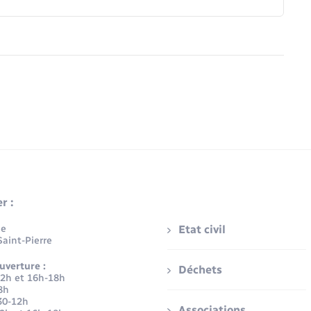
r :
ue
Etat civil
aint-Pierre
uverture :
Déchets
12h et 16h-18h
8h
30-12h
Associations