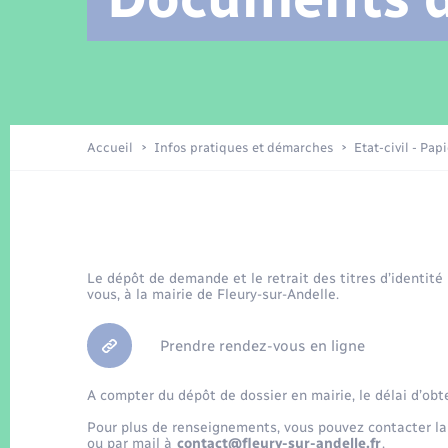
Location de 2 roues
Arrêtés municipaux
Etat civil
Conseil municipal
Petite enfance
Tourisme
Travaux - Autorisation d’occupation
Enfants – Jeunes
de l’espace public
Recensement
Présentation de la commune
Accueil
Infos pratiques et démarches
Etat-civil - Pap
Loisirs
La Communauté de communes
Organisation d’événement
Le dépôt de demande et le retrait des titres d’identité
vous, à la mairie de Fleury-sur-Andelle.
Transports
Prendre rendez-vous en ligne
A compter du dépôt de dossier en mairie, le délai d’obt
Pour plus de renseignements, vous pouvez contacter la
ou par mail à
contact@fleury-sur-andelle.fr
.