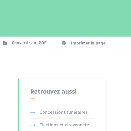
Parrainage civil
Plan interactif
Logement - Urbanisme
Publications
Convertir en .PDF
Imprimer la page
Numérique
Seniors
Retrouvez aussi
Concessions funéraires
Elections et citoyenneté