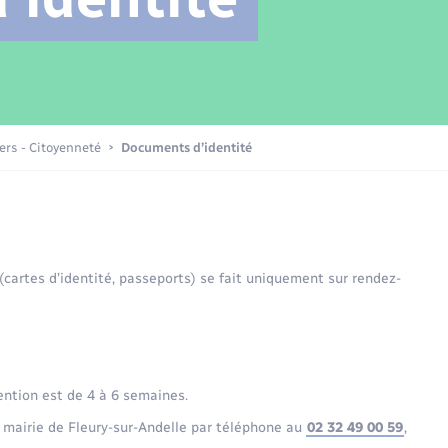
Transports scolaires
Mariage – PACS
Compétences
Etat-civil - Papiers -
Citoyenneté
Patrimoine – Histoire
iers - Citoyenneté
Documents d’identité
Nouvel habitant
Sécurité - Prévention
 (cartes d’identité, passeports) se fait uniquement sur rendez-
Voirie et espace public
ention est de 4 à 6 semaines.
 mairie de Fleury-sur-Andelle par téléphone au
02 32 49 00 59
,