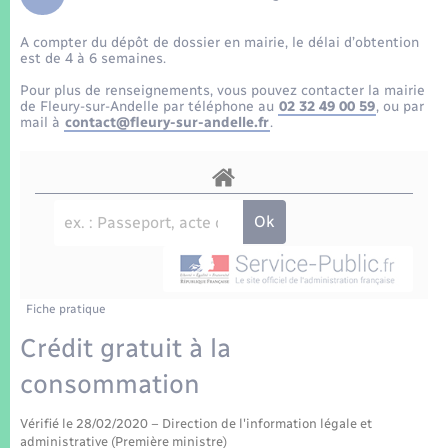
Enfants – Jeunes
Tourisme
Travaux - Autorisation d’occupation de l’espace
public
A compter du dépôt de dossier en mairie, le délai d’obtention
Transports scolaires
Mariage – PACS
Compétences
Etat-civil - Papiers - Citoyenneté
est de 4 à 6 semaines.
Pour plus de renseignements, vous pouvez contacter la mairie
Parrainage civil
Plan interactif
de Fleury-sur-Andelle par téléphone au
02 32 49 00 59
, ou par
Logement - Urbanisme
mail à
contact@fleury-sur-andelle.fr
.
Recensement
Présentation de la commune
Loisirs
Patrimoine – Histoire
Nouvel habitant
Publications
Numérique
Fiche pratique
La Communauté de communes
Organisation d’événement
Crédit gratuit à la
consommation
Sécurité - Prévention
Vérifié le 28/02/2020 – Direction de l'information légale et
administrative (Première ministre)