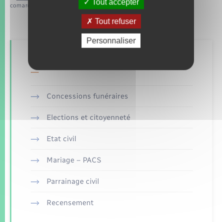
Tout accepter
comarquage developpé par
baseo.io
Tout refuser
Personnaliser
Retrouvez aussi
Concessions funéraires
Elections et citoyenneté
Etat civil
Mariage – PACS
Parrainage civil
Recensement