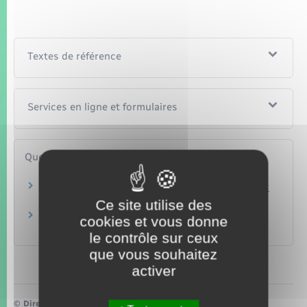
Textes de référence
Services en ligne et formulaires
Questions ? Réponses !
Faut-il avoir une caution pour obtenir un crédit
à la consommation ?
Ce site utilise des
Qu'est-ce que le droit de rétractation en
cookies et vous donne
matière de crédit à la consommation ?
le contrôle sur ceux
que vous souhaitez
activer
©
Direction de l’information légale et administrative